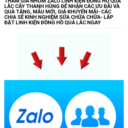
THAM GIÁ NHÓM ZALO LINH KIỆN ĐỒNG HỒ QUẢ
LẮC CÂY THANH HÙNG ĐỂ NHẬN CÁC ƯU ĐÃI VÀ
QUÀ TẶNG, MẪU MỚI, GIÁ KHUYẾN MÃI- CÁC
CHIA SẺ KINH NGHIỆM SỮA CHỮA CHỮA- LẮP
ĐẶT LINH KIỆN ĐỒNG HỒ QUẢ LẮC NGAY