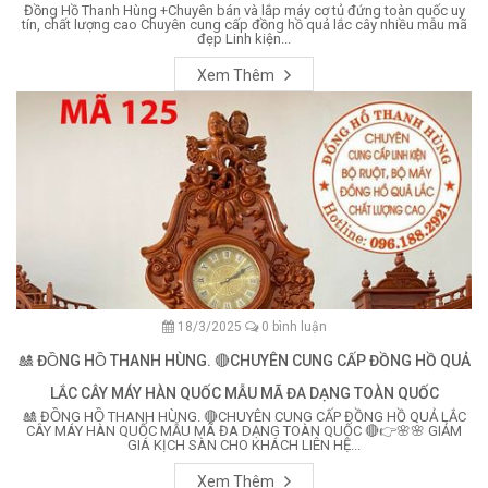
Đồng Hồ Thanh Hùng +Chuyên bán và lắp máy cơ tủ đứng toàn quốc uy
tín, chất lượng cao Chuyên cung cấp đồng hồ quả lắc cây nhiều mẫu mã
đẹp Linh kiện...
Xem Thêm
18/3/2025
0 bình luận
🎎 ĐỒNG HỒ THANH HÙNG. 🔴CHUYÊN CUNG CẤP ĐỒNG HỒ QUẢ
LẮC CÂY MÁY HÀN QUỐC MẪU MÃ ĐA DẠNG TOÀN QUỐC
🎎 ĐỒNG HỒ THANH HÙNG. 🔴CHUYÊN CUNG CẤP ĐỒNG HỒ QUẢ LẮC
CÂY MÁY HÀN QUỐC MẪU MÃ ĐA DẠNG TOÀN QUỐC 🔴👉🌸🌸 GIẢM
GIÁ KỊCH SÀN CHO KHÁCH LIÊN HỆ...
Xem Thêm