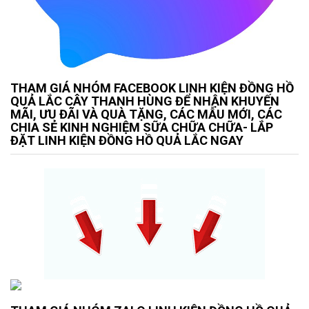
THAM GIÁ NHÓM FACEBOOK LINH KIỆN ĐỒNG HỒ
QUẢ LẮC CÂY THANH HÙNG ĐỂ NHẬN KHUYẾN
MÃI, ƯU ĐÃI VÀ QUÀ TẶNG, CÁC MẪU MỚI, CÁC
CHIA SẺ KINH NGHIỆM SỮA CHỮA CHỮA- LẮP
ĐẶT LINH KIỆN ĐỒNG HỒ QUẢ LẮC NGAY