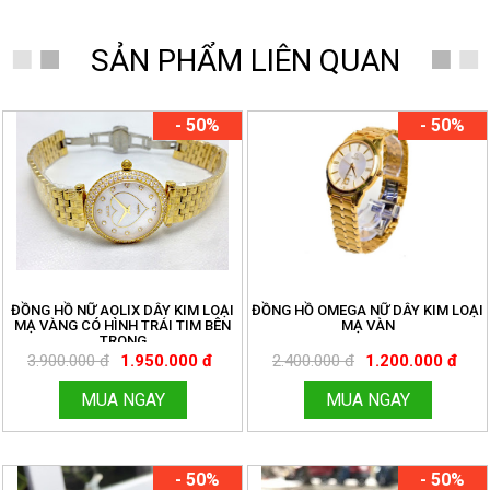
SẢN PHẨM LIÊN QUAN
- 50%
- 50%
ĐỒNG HỒ NỮ AOLIX DÂY KIM LOẠI
ĐỒNG HỒ OMEGA NỮ DÂY KIM LOẠI
MẠ VÀNG CÓ HÌNH TRÁI TIM BÊN
MẠ VÀN
TRONG
3.900.000 đ
1.950.000 đ
2.400.000 đ
1.200.000 đ
MUA NGAY
MUA NGAY
- 50%
- 50%