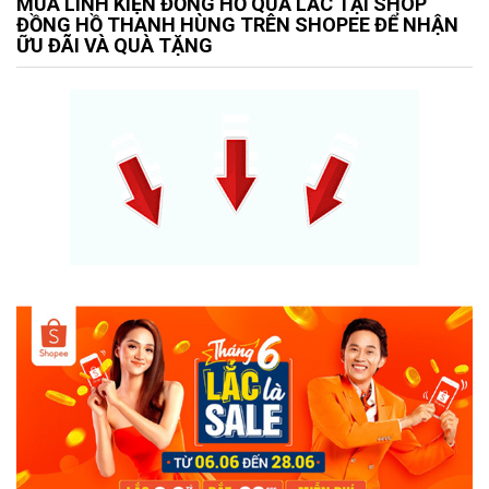
MUA LINH KIỆN ĐỒNG HỒ QUẢ LẮC TẠI SHOP
ĐỒNG HỒ THANH HÙNG TRÊN SHOPEE ĐỂ NHẬN
ỮU ĐÃI VÀ QUÀ TẶNG