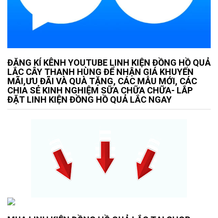
ĐĂNG KÍ KÊNH YOUTUBE LINH KIỆN ĐỒNG HỒ QUẢ
LẮC CÂY THANH HÙNG ĐỂ NHẬN GIÁ KHUYẾN
MÃI,ƯU ĐÃI VÀ QUÀ TẶNG, CÁC MẪU MỚI, CÁC
CHIA SẺ KINH NGHIỆM SỮA CHỮA CHỮA- LẮP
ĐẶT LINH KIỆN ĐỒNG HỒ QUẢ LẮC NGAY