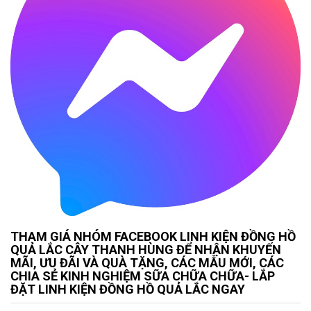
THAM GIÁ NHÓM FACEBOOK LINH KIỆN ĐỒNG HỒ
QUẢ LẮC CÂY THANH HÙNG ĐỂ NHẬN KHUYẾN
MÃI, ƯU ĐÃI VÀ QUÀ TẶNG, CÁC MẪU MỚI, CÁC
CHIA SẺ KINH NGHIỆM SỮA CHỮA CHỮA- LẮP
ĐẶT LINH KIỆN ĐỒNG HỒ QUẢ LẮC NGAY