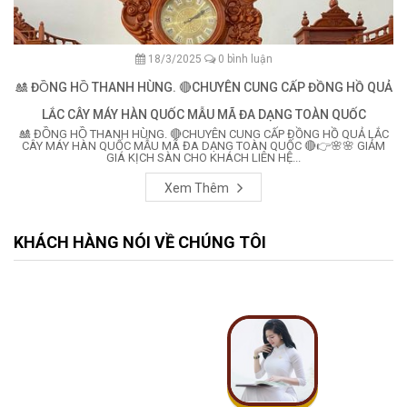
18/3/2025
0 bình luận
🎎 ĐỒNG HỒ THANH HÙNG. 🔴CHUYÊN CUNG CẤP ĐỒNG HỒ QUẢ
LẮC CÂY MÁY HÀN QUỐC MẪU MÃ ĐA DẠNG TOÀN QUỐC
🎎 ĐỒNG HỒ THANH HÙNG. 🔴CHUYÊN CUNG CẤP ĐỒNG HỒ QUẢ LẮC
CÂY MÁY HÀN QUỐC MẪU MÃ ĐA DẠNG TOÀN QUỐC 🔴👉🌸🌸 GIẢM
GIÁ KỊCH SÀN CHO KHÁCH LIÊN HỆ...
Xem Thêm
KHÁCH HÀNG NÓI VỀ CHÚNG TÔI