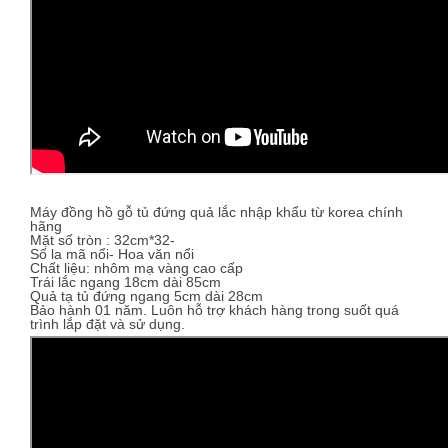
Máy đồng hồ gỗ tủ đứng quả lắc nhập khẩu từ korea chính
hãng
Mặt số tròn : 32cm*32-
Số la mã nổi- Hoa văn nổi
Chất liệu: nhôm mạ vàng cao cấp
Trái lắc ngang 18cm dài 85cm
Quả tạ tủ đứng ngang 5cm dài 28cm
Bảo hành 01 năm. Luôn hỗ trợ khách hàng trong suốt quá
trình lắp đặt và sử dụng.