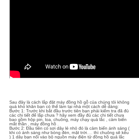
Sau đây là cách lắp đặt máy đồng hồ gỗ của chúng tôi không
quá khó khăn bạn có thể làm tại nhà một cách dễ dàng:
Bước 1: Trước khi bắt đầu trước tiên bạn phải kiểm tra đã đủ
các chi tiết để lắp chưa ? hãy xem đầy đủ các chi tiết chưa
bao gồm hộp pin, loa, chuông, máy chạy quả lắc , cảm biến
mắt thần , máy đồng hồ .
Bước 2: Đầu tiên có sợi dây lẻ nhỏ đó là cảm biến ánh sáng (
khi có ánh sáng như bóng đén, mặt trời…. thì chuông sẽ kêu
) 1 dây bạn nối vào bộ nguồn máy điện tử đồng hồ quả lắc