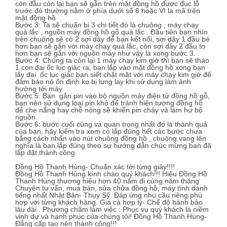
còn đầu còn lại bạn sẽ gắn trên mặt đồng hồ được đục lỗ
trước đó thường nằm ở phía dưới số 6 hoặc VI la mã trên
mặt đồng hồ
Bước 3: Ta sẽ chuẩn bị 3 chi tiết đó là chuông , máy chạy
quả lắc , nguồn máy đồng hồ gỗ quả lắc . Đầu tiên bạn nhìn
trên chuông sẽ có 2 sợi dây để bạn kết nối, sợi dây 1 đầu bé
hơn bạn sẽ gắn với máy chạy quả lắc, còn sợi dây 2 đầu to
hơn bạn sẽ gắn với nguồn máy như vậy là xong bước 3.
Bước 4: Chúng ta còn lại 1 máy chạy kim giờ thì bạn sẽ tháo
1 con đai ốc lục giác ra, bạn lắp vào mặt đồng hồ xong bạn
lấy đai ốc lục giác bạn siết chặt mặt với máy chạy kim giờ để
đảm bảo nó ổn định ko bị lung lay khi sử dụng làm ảnh
hưởng tới máy.
Bước 5: Bạn gắn pin vào bộ nguồn máy điện tử đồng hồ gỗ,
bạn nên sử dụng loại pin khô để tránh hiện tượng đồng hồ
để che nắng hay chỗ nóng sẽ khiến pin chảy và làm hư bộ
nguồn.
Bước 6: bước cuối cùng và quan trọng nhất đó là thành quả
của bạn, hãy kiểm tra xem có lắp đúng hết các bước chưa
bằng cách nhấn vào nút chuông đồng hồ , chuông vang lên
nghĩa là bạn lắp đúng theo sự hướng dẫn chúc mừng bạn đã
lắp đặt thành công.
Đồng Hồ Thanh Hùng- Chuẩn xác tới từng giây!!!!
Đồng Hồ Thanh Hùng kính chào quý khách!!! Hiệu Đồng Hồ
Thanh Hùng thương hiệu hơn 40 năm đi cùng năm tháng
Chuyên tư vấn, mua bán, sửa chữa đồng hồ, máy tính danh
tiếng nhất Nhật Bản- Thụy Sỹ. Đáp ứng nhu cầu riêng phù
hợp với từng khách hàng. Giá cả hợp lý- Chế độ hành bảo
lâu dài . Phương châm làm việc : Phục vụ quý khách là niềm
vinh dự và hạnh phúc của chúng tôi! Đồng Hồ Thanh Hùng-
Đẳng cấp tạo nên thành công!!!