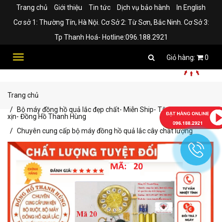
Trang chủ
Giới thiệu
Tin tức
Dịch vụ bảo hành
In English
Cơ sở 1: Thường Tín, Hà Nội. Cơ Sở 2: Từ Sơn, Bắc Ninh. Cơ Sở 3:
Tp Thanh Hoá- Hotline:096.188.2921
Toggle
0
navigation
Trang chủ
Bộ máy đồng hồ quả lắc đẹp chất- Miễn Ship- Tặng kèm pin
xịn- Đồng Hồ Thanh Hùng
Chuyên cung cấp bộ máy đồng hồ quả lắc cây chất lượng