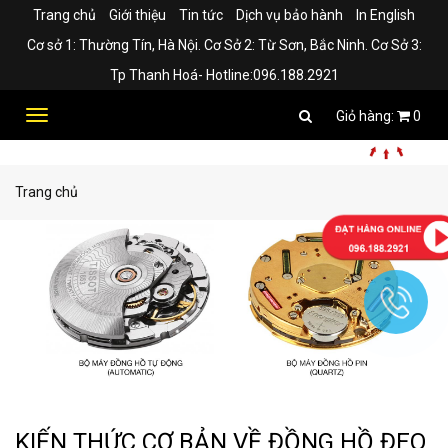
Trang chủ
Giới thiệu
Tin tức
Dịch vụ bảo hành
In English
Cơ sở 1: Thường Tín, Hà Nội. Cơ Sở 2: Từ Sơn, Bắc Ninh. Cơ Sở 3:
Tp Thanh Hoá- Hotline:096.188.2921
Toggle
0
navigation
Trang chủ
KIẾN THỨC CƠ BẢN VỀ ĐỒNG HỒ ĐEO