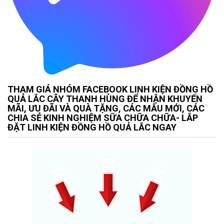
THAM GIÁ NHÓM FACEBOOK LINH KIỆN ĐỒNG HỒ
QUẢ LẮC CÂY THANH HÙNG ĐỂ NHẬN KHUYẾN
MÃI, ƯU ĐÃI VÀ QUÀ TẶNG, CÁC MẪU MỚI, CÁC
CHIA SẺ KINH NGHIỆM SỮA CHỮA CHỮA- LẮP
ĐẶT LINH KIỆN ĐỒNG HỒ QUẢ LẮC NGAY