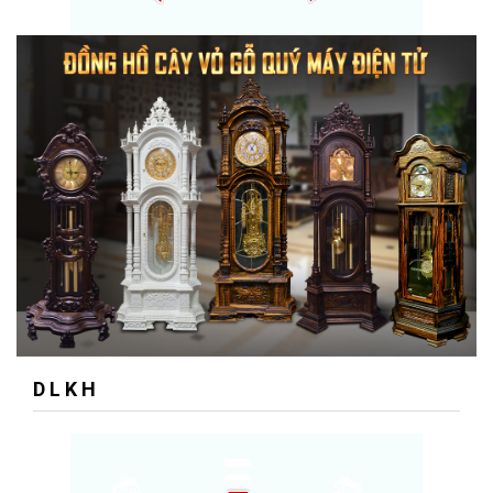
D L K H