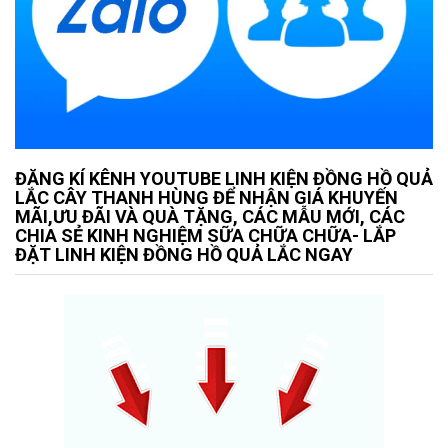
ĐĂNG KÍ KÊNH YOUTUBE LINH KIỆN ĐỒNG HỒ QUẢ
LẮC CÂY THANH HÙNG ĐỂ NHẬN GIÁ KHUYẾN
MÃI,ƯU ĐÃI VÀ QUÀ TẶNG, CÁC MẪU MỚI, CÁC
CHIA SẺ KINH NGHIỆM SỮA CHỮA CHỮA- LẮP
ĐẶT LINH KIỆN ĐỒNG HỒ QUẢ LẮC NGAY