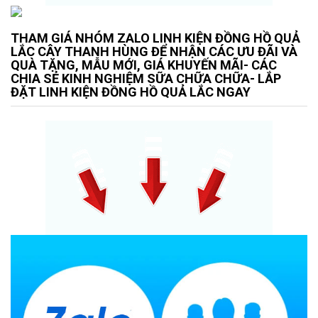
THAM GIÁ NHÓM ZALO LINH KIỆN ĐỒNG HỒ QUẢ
LẮC CÂY THANH HÙNG ĐỂ NHẬN CÁC ƯU ĐÃI VÀ
QUÀ TẶNG, MẪU MỚI, GIÁ KHUYẾN MÃI- CÁC
CHIA SẺ KINH NGHIỆM SỮA CHỮA CHỮA- LẮP
ĐẶT LINH KIỆN ĐỒNG HỒ QUẢ LẮC NGAY