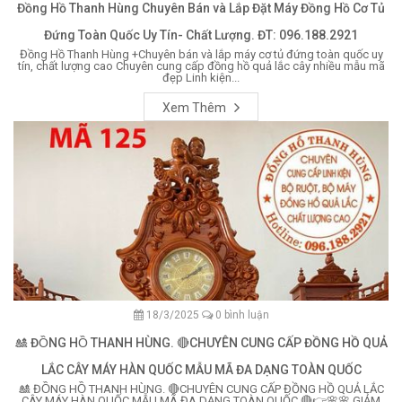
Đồng Hồ Thanh Hùng Chuyên Bán và Lắp Đặt Máy Đồng Hồ Cơ Tủ
Đứng Toàn Quốc Uy Tín- Chất Lượng. ĐT: 096.188.2921
Đồng Hồ Thanh Hùng +Chuyên bán và lắp máy cơ tủ đứng toàn quốc uy
tín, chất lượng cao Chuyên cung cấp đồng hồ quả lắc cây nhiều mẫu mã
đẹp Linh kiện...
Xem Thêm
18/3/2025
0 bình luận
🎎 ĐỒNG HỒ THANH HÙNG. 🔴CHUYÊN CUNG CẤP ĐỒNG HỒ QUẢ
LẮC CÂY MÁY HÀN QUỐC MẪU MÃ ĐA DẠNG TOÀN QUỐC
🎎 ĐỒNG HỒ THANH HÙNG. 🔴CHUYÊN CUNG CẤP ĐỒNG HỒ QUẢ LẮC
CÂY MÁY HÀN QUỐC MẪU MÃ ĐA DẠNG TOÀN QUỐC 🔴👉🌸🌸 GIẢM