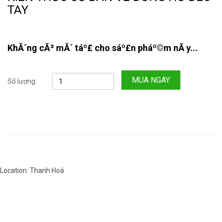
TAY
KhĂ´ng cĂ³ mĂ´ táº£ cho sáº£n pháº©m nĂ y...
MUA NGAY
Số lượng:
Thông tin sản phẩm
Nhận xét
Location: Thanh Hoá
Việt Nam