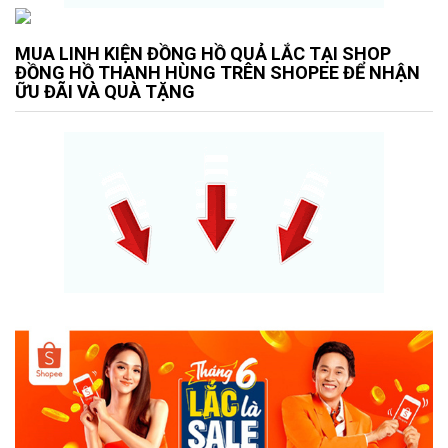
MUA LINH KIỆN ĐỒNG HỒ QUẢ LẮC TẠI SHOP
ĐỒNG HỒ THANH HÙNG TRÊN SHOPEE ĐỂ NHẬN
ỮU ĐÃI VÀ QUÀ TẶNG