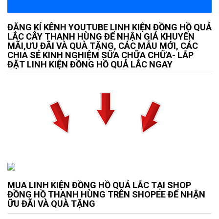
ĐĂNG KÍ KÊNH YOUTUBE LINH KIỆN ĐỒNG HỒ QUẢ
LẮC CÂY THANH HÙNG ĐỂ NHẬN GIÁ KHUYẾN
MÃI,ƯU ĐÃI VÀ QUÀ TẶNG, CÁC MẪU MỚI, CÁC
CHIA SẺ KINH NGHIỆM SỮA CHỮA CHỮA- LẮP
ĐẶT LINH KIỆN ĐỒNG HỒ QUẢ LẮC NGAY
MUA LINH KIỆN ĐỒNG HỒ QUẢ LẮC TẠI SHOP
ĐỒNG HỒ THANH HÙNG TRÊN SHOPEE ĐỂ NHẬN
ỮU ĐÃI VÀ QUÀ TẶNG