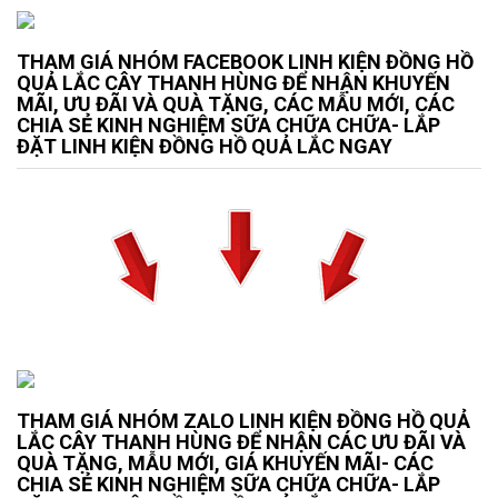
THAM GIÁ NHÓM FACEBOOK LINH KIỆN ĐỒNG HỒ
QUẢ LẮC CÂY THANH HÙNG ĐỂ NHẬN KHUYẾN
MÃI, ƯU ĐÃI VÀ QUÀ TẶNG, CÁC MẪU MỚI, CÁC
CHIA SẺ KINH NGHIỆM SỮA CHỮA CHỮA- LẮP
ĐẶT LINH KIỆN ĐỒNG HỒ QUẢ LẮC NGAY
THAM GIÁ NHÓM ZALO LINH KIỆN ĐỒNG HỒ QUẢ
LẮC CÂY THANH HÙNG ĐỂ NHẬN CÁC ƯU ĐÃI VÀ
QUÀ TẶNG, MẪU MỚI, GIÁ KHUYẾN MÃI- CÁC
CHIA SẺ KINH NGHIỆM SỮA CHỮA CHỮA- LẮP