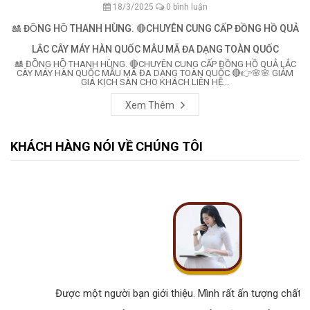
18/3/2025
0 bình luận
🎎 ĐỒNG HỒ THANH HÙNG. 🔴CHUYÊN CUNG CẤP ĐỒNG HỒ QUẢ
LẮC CÂY MÁY HÀN QUỐC MẪU MÃ ĐA DẠNG TOÀN QUỐC
🎎 ĐỒNG HỒ THANH HÙNG. 🔴CHUYÊN CUNG CẤP ĐỒNG HỒ QUẢ LẮC
CÂY MÁY HÀN QUỐC MẪU MÃ ĐA DẠNG TOÀN QUỐC 🔴👉🌸🌸 GIẢM
GIÁ KỊCH SÀN CHO KHÁCH LIÊN HỆ...
Xem Thêm
KHÁCH HÀNG NÓI VỀ CHÚNG TÔI
Được một người bạn giới thiệu. Mình rất ấn tượng chất lư