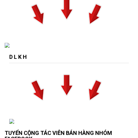
D L K H
TUYỂN CỘNG TÁC VIÊN BÁN HÀNG NHÓM