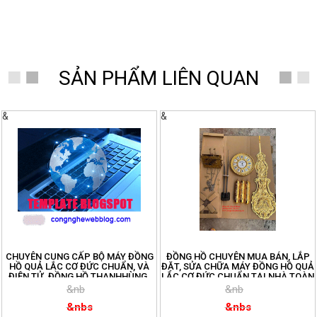
SẢN PHẨM LIÊN QUAN
&
&
CHUYÊN CUNG CẤP BỘ MÁY ĐỒNG
ĐỒNG HỒ CHUYÊN MUA BÁN, LẮP
HỒ QUẢ LẮC CƠ ĐỨC CHUẨN, VÀ
ĐẶT, SỬA CHỮA MÁY ĐỒNG HỒ QUẢ
ĐIỆN TỬ. ĐỒNG HỒ THANHHÙNG.
LẮC CƠ ĐỨC CHUẨN TẠI NHÀ TOÀN
ĐT: 096.188.2921
QUỐC. ĐT:096.188.2921
&nb
&nb
&nbs
&nbs