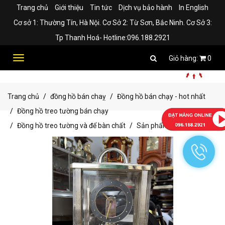
Trang chủ
Giới thiệu
Tin tức
Dịch vụ bảo hành
In English
Cơ sở 1: Thường Tín, Hà Nội. Cơ Sở 2: Từ Sơn, Bắc Ninh. Cơ Sở 3:
Tp Thanh Hoá- Hotline:096.188.2921
Toggle
0
navigation
Trang chủ
đồng hồ bán chaỵ
Đồng hồ bán chạy - hot nhất
Đồng hồ treo tường bán chạy
Đồng hồ treo tường và để bàn chất
Sản phẩm bán chạy