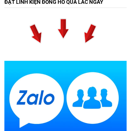
ĐẶT LINH KIỆN ĐỒNG HỒ QUẢ LẮC NGAY