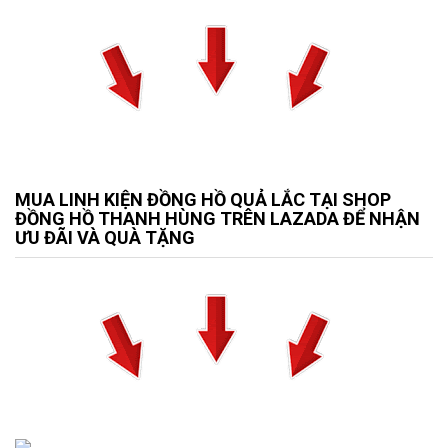
MUA LINH KIỆN ĐỒNG HỒ QUẢ LẮC TẠI SHOP
ĐỒNG HỒ THANH HÙNG TRÊN LAZADA ĐỂ NHẬN
ƯU ĐÃI VÀ QUÀ TẶNG