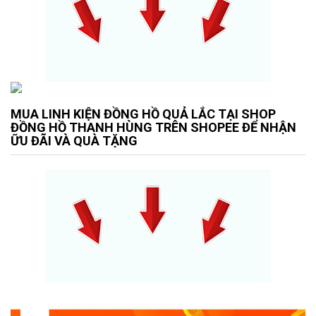
MUA LINH KIỆN ĐỒNG HỒ QUẢ LẮC TẠI SHOP
ĐỒNG HỒ THANH HÙNG TRÊN SHOPEE ĐỂ NHẬN
ỮU ĐÃI VÀ QUÀ TẶNG