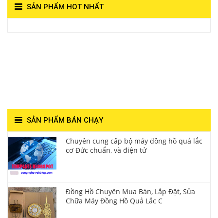
SẢN PHẨM HOT NHẤT
View on Vocaroo >>
Đồng Hồ Quả Lắc Thanh
Hùng- Số 1 Về Chất
Lượng**
SẢN PHẨM BÁN CHẠY
Chuyên cung cấp bộ máy đồng hồ quả lắc
cơ Đức chuẩn, và điện tử
Đồng Hồ Chuyên Mua Bán, Lắp Đặt, Sửa
Chữa Máy Đồng Hồ Quả Lắc C