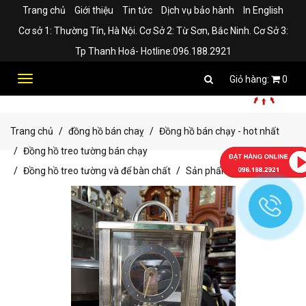
Trang chủ
Giới thiệu
Tin tức
Dịch vụ bảo hành
In English
Cơ sở 1: Thường Tín, Hà Nội. Cơ Sở 2: Từ Sơn, Bắc Ninh. Cơ Sở 3:
Tp Thanh Hoá- Hotline:096.188.2921
Toggle
0
navigation
Trang chủ
đồng hồ bán chaỵ
Đồng hồ bán chạy - hot nhất
Đồng hồ treo tường bán chạy
Đồng hồ treo tường và để bàn chất
Sản phẩm bán chạy