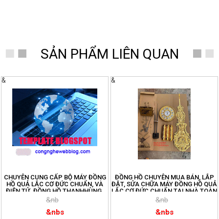
SẢN PHẨM LIÊN QUAN
&
&
CHUYÊN CUNG CẤP BỘ MÁY ĐỒNG
ĐỒNG HỒ CHUYÊN MUA BÁN, LẮP
HỒ QUẢ LẮC CƠ ĐỨC CHUẨN, VÀ
ĐẶT, SỬA CHỮA MÁY ĐỒNG HỒ QUẢ
ĐIỆN TỬ. ĐỒNG HỒ THANHHÙNG.
LẮC CƠ ĐỨC CHUẨN TẠI NHÀ TOÀN
ĐT: 096.188.2921
QUỐC. ĐT:096.188.2921
&nb
&nb
&nbs
&nbs