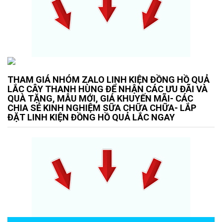
THAM GIÁ NHÓM ZALO LINH KIỆN ĐỒNG HỒ QUẢ
LẮC CÂY THANH HÙNG ĐỂ NHẬN CÁC ƯU ĐÃI VÀ
QUÀ TẶNG, MẪU MỚI, GIÁ KHUYẾN MÃI- CÁC
CHIA SẺ KINH NGHIỆM SỮA CHỮA CHỮA- LẮP
ĐẶT LINH KIỆN ĐỒNG HỒ QUẢ LẮC NGAY