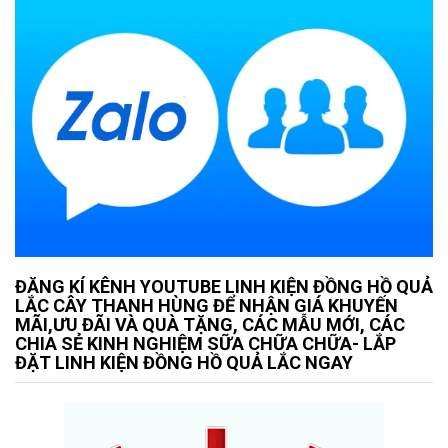
ĐĂNG KÍ KÊNH YOUTUBE LINH KIỆN ĐỒNG HỒ QUẢ
LẮC CÂY THANH HÙNG ĐỂ NHẬN GIÁ KHUYẾN
MÃI,ƯU ĐÃI VÀ QUÀ TẶNG, CÁC MẪU MỚI, CÁC
CHIA SẺ KINH NGHIỆM SỮA CHỮA CHỮA- LẮP
ĐẶT LINH KIỆN ĐỒNG HỒ QUẢ LẮC NGAY