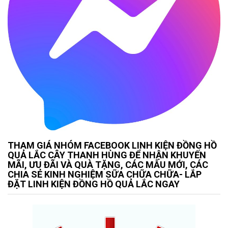
THAM GIÁ NHÓM FACEBOOK LINH KIỆN ĐỒNG HỒ
QUẢ LẮC CÂY THANH HÙNG ĐỂ NHẬN KHUYẾN
MÃI, ƯU ĐÃI VÀ QUÀ TẶNG, CÁC MẪU MỚI, CÁC
CHIA SẺ KINH NGHIỆM SỮA CHỮA CHỮA- LẮP
ĐẶT LINH KIỆN ĐỒNG HỒ QUẢ LẮC NGAY