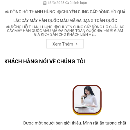
18/3/2025
0 bình luận
🎎 ĐỒNG HỒ THANH HÙNG. 🔴CHUYÊN CUNG CẤP ĐỒNG HỒ QUẢ
LẮC CÂY MÁY HÀN QUỐC MẪU MÃ ĐA DẠNG TOÀN QUỐC
🎎 ĐỒNG HỒ THANH HÙNG. 🔴CHUYÊN CUNG CẤP ĐỒNG HỒ QUẢ LẮC
CÂY MÁY HÀN QUỐC MẪU MÃ ĐA DẠNG TOÀN QUỐC 🔴👉🌸🌸 GIẢM
GIÁ KỊCH SÀN CHO KHÁCH LIÊN HỆ...
Xem Thêm
KHÁCH HÀNG NÓI VỀ CHÚNG TÔI
Được một người bạn giới thiệu. Mình rất ấn tượng chất lư