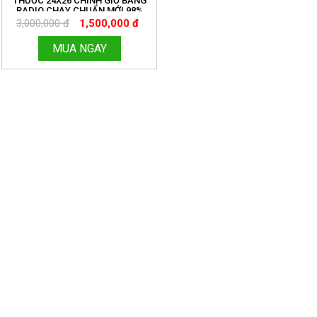
THƯỚC 24X26 CHỈNH GIỜ BẰNG
RADIO CHẠY CHUẨN MỚI 98%
3,000,000 đ
1,500,000 đ
MUA NGAY