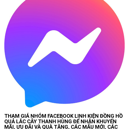
THAM GIÁ NHÓM FACEBOOK LINH KIỆN ĐỒNG HỒ
QUẢ LẮC CÂY THANH HÙNG ĐỂ NHẬN KHUYẾN
MÃI, ƯU ĐÃI VÀ QUÀ TẶNG, CÁC MẪU MỚI, CÁC