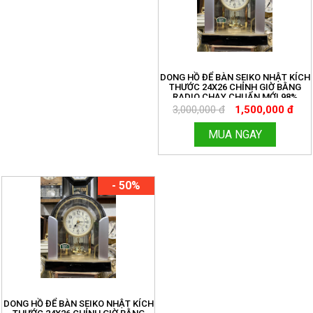
DONG HỒ ĐỂ BÀN SEIKO NHẬT KÍCH
THƯỚC 24X26 CHỈNH GIỜ BẰNG
RADIO CHẠY CHUẨN MỚI 98%
3,000,000 đ
1,500,000 đ
MUA NGAY
- 50%
DONG HỒ ĐỂ BÀN SEIKO NHẬT KÍCH