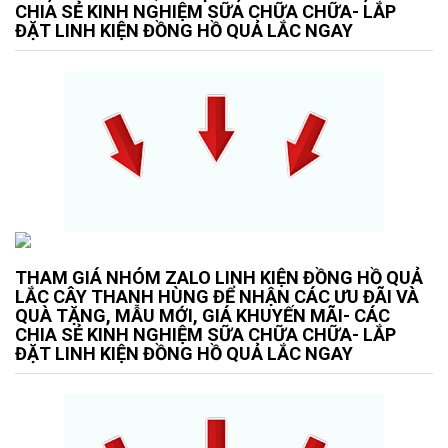
CHIA SẺ KINH NGHIỆM SỮA CHỮA CHỮA- LẮP
ĐẶT LINH KIỆN ĐỒNG HỒ QUẢ LẮC NGAY
THAM GIÁ NHÓM ZALO LINH KIỆN ĐỒNG HỒ QUẢ
LẮC CÂY THANH HÙNG ĐỂ NHẬN CÁC ƯU ĐÃI VÀ
QUÀ TẶNG, MẪU MỚI, GIÁ KHUYẾN MÃI- CÁC
CHIA SẺ KINH NGHIỆM SỮA CHỮA CHỮA- LẮP
ĐẶT LINH KIỆN ĐỒNG HỒ QUẢ LẮC NGAY