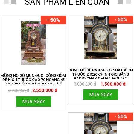
SẢN PHẨM LIÊN QUAN
- 50%
- 50%
DONG HỒ ĐỂ BÀN SEIKO NHẬT KÍCH
THƯỚC 24X26 CHỈNH GIỜ BẰNG
ĐỒNG HỒ GỖ MUN ĐUÔI CÔNG GỒM
RADIO CHẠY CHUẨN MỚI 98%
ĐẾ KÍCH THƯỚC CAO 70 NGANG 45
3,000,000 đ
1,500,000 đ
SÂU 15 GỖ MUN ĐUÔI CÔNG ĐẾ
20X50 CAO 20. CÓ CHUÔNG NHẠC
5,100,000đ
2,550,000 đ
CỔ ĐIỆN TỬ NGHE RẤT HAY
MUA NGAY
MUA NGAY
- 50%