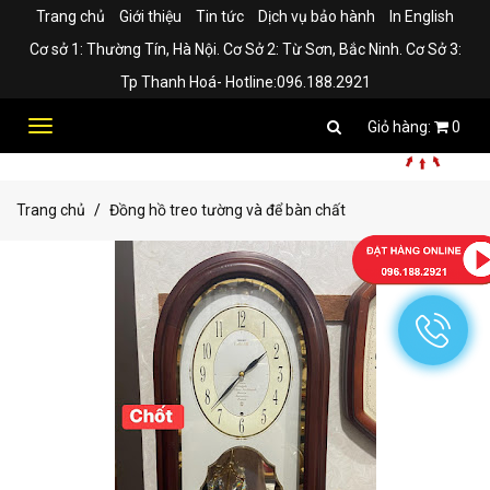
Trang chủ
Giới thiệu
Tin tức
Dịch vụ bảo hành
In English
Cơ sở 1: Thường Tín, Hà Nội. Cơ Sở 2: Từ Sơn, Bắc Ninh. Cơ Sở 3:
Tp Thanh Hoá- Hotline:096.188.2921
Toggle
0
navigation
Trang chủ
Đồng hồ treo tường và để bàn chất