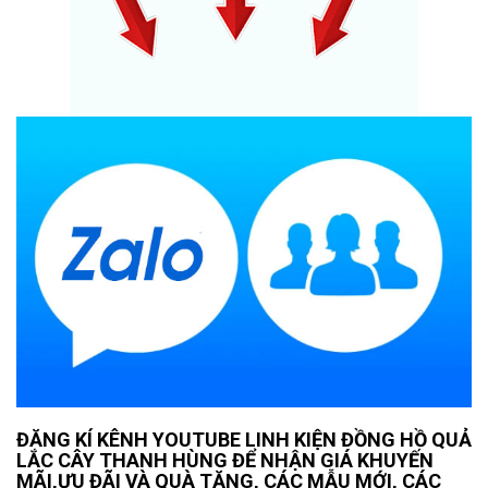
ĐĂNG KÍ KÊNH YOUTUBE LINH KIỆN ĐỒNG HỒ QUẢ
LẮC CÂY THANH HÙNG ĐỂ NHẬN GIÁ KHUYẾN
MÃI,ƯU ĐÃI VÀ QUÀ TẶNG, CÁC MẪU MỚI, CÁC