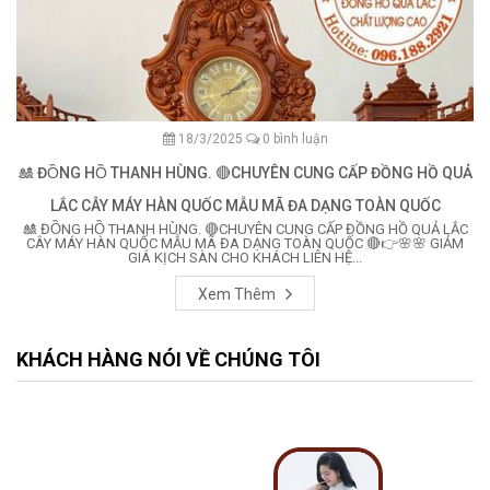
18/3/2025
0 bình luận
🎎 ĐỒNG HỒ THANH HÙNG. 🔴CHUYÊN CUNG CẤP ĐỒNG HỒ QUẢ
LẮC CÂY MÁY HÀN QUỐC MẪU MÃ ĐA DẠNG TOÀN QUỐC
🎎 ĐỒNG HỒ THANH HÙNG. 🔴CHUYÊN CUNG CẤP ĐỒNG HỒ QUẢ LẮC
CÂY MÁY HÀN QUỐC MẪU MÃ ĐA DẠNG TOÀN QUỐC 🔴👉🌸🌸 GIẢM
GIÁ KỊCH SÀN CHO KHÁCH LIÊN HỆ...
Xem Thêm
KHÁCH HÀNG NÓI VỀ CHÚNG TÔI