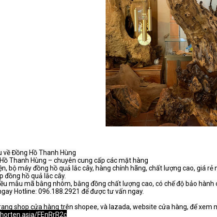
ệu về Đồng Hồ Thanh Hùng

Hồ Thanh Hùng – chuyên cung cấp các mặt hàng

iện, bộ máy đồng hồ quả lắc cây, hàng chính hãng, chất lượng cao, giá rẻ 
p đồng hồ quả lắc cây.

iều mẫu mã bằng nhôm, bằng đồng chất lượng cao, có chế độ bảo hành c
gay Hotline: 096.188.2921 để được tư vấn ngay.

shorten.asia/FEnRrR2c