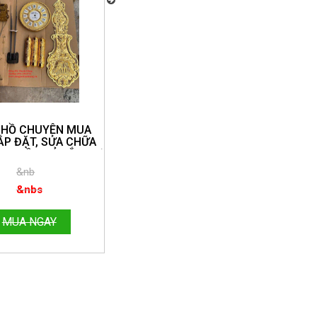
Đồng Hồ Thanh Hùng Chuyên Bán và Lắp Đặt 
ĐT: 096.188.2921
 HỒ CHUYÊN MUA
ẮP ĐẶT, SỬA CHỮA
NG HỒ QUẢ LẮC CƠ
UẨN TẠI NHÀ TOÀN
&nb
 ĐT:096.188.2921
&nbs
MUA NGAY