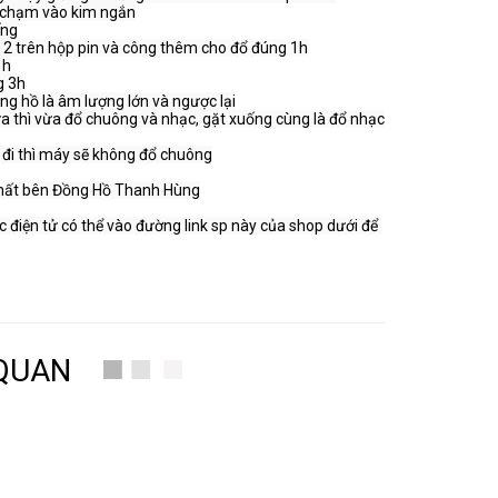
i chạm vào kim ngắn

ng

 2 trên hộp pin và công thêm cho đổ đúng 1h

ng hồ là âm lượng lớn và ngược lại

ữa thì vừa đổ chuông và nhạc, gặt xuống cùng là đổ nhạc

 đi thì máy sẽ không đổ chuông

c điện tử có thể vào đường link sp này của shop dưới để 
 QUAN
ắc cây điện tử, và cơ, các loại đồng hồ toàn quốc uy tín,
2921
 hồ quả lắc cây cơ cổ Châu Âu nhiều mẫu mã đẹp