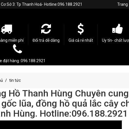
h. Cơ Sở 3: Tp Thanh Hoá- Hotline:096.188.2921
Trang
hàng miễn phí
Đổi trả dễ dàng
Giá cả rẻ nhất
Uy tín- chất lư
ne đặt hàng :096.188.2921
hủ
tin tức
g Hồ Thanh Hùng Chuyên cung c
 gốc lũa, đồng hồ quả lắc cây c
nh Hùng. Hotline:096.188.2921