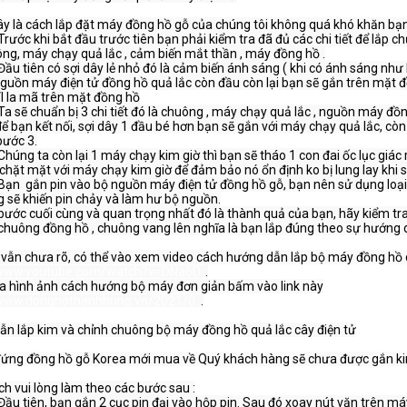
 là cách lắp đặt máy đồng hồ gỗ của chúng tôi không quá khó khăn bạn 
Trước khi bắt đầu trước tiên bạn phải kiểm tra đã đủ các chi tiết để lắp c
ông, máy chạy quả lắc , cảm biến mắt thần , máy đồng hồ .

Đầu tiên có sợi dây lẻ nhỏ đó là cảm biến ánh sáng ( khi có ánh sáng như 
guồn máy điện tử đồng hồ quả lắc còn đầu còn lại bạn sẽ gắn trên mặt đ
I la mã trên mặt đồng hồ

Ta sẽ chuẩn bị 3 chi tiết đó là chuông , máy chạy quả lắc , nguồn máy đồn
để bạn kết nối, sợi dây 1 đầu bé hơn bạn sẽ gắn với máy chạy quả lắc, cò
ước 3.

Chúng ta còn lại 1 máy chạy kim giờ thì bạn sẽ tháo 1 con đai ốc lục giác 
 chặt mặt với máy chạy kim giờ để đảm bảo nó ổn định ko bị lung lay khi 
Bạn  gắn pin vào bộ nguồn máy điện tử đồng hồ gỗ, bạn nên sử dụng loại
 sẽ khiến pin chảy và làm hư bộ nguồn.

bước cuối cùng và quan trọng nhất đó là thành quả của bạn, hãy kiểm t
chuông đồng hồ , chuông vang lên nghĩa là bạn lắp đúng theo sự hướng 
/www.youtube.com/watch?v=DNa6D..
.

/www.donghothanhhung.vn/2021/0..
.

n lắp kim và chỉnh chuông bộ máy đồng hồ quả lắc cây điện tử

đứng đồng hồ gỗ Korea mới mua về Quý khách hàng sẽ chưa được gắn ki
h vui lòng làm theo các bước sau :

Đầu tiên, bạn gắn 2 cục pin đại vào hộp pin. Sau đó xoay nút vặn trên má