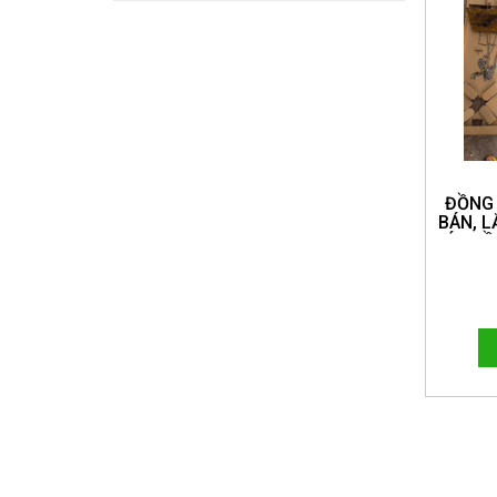
ĐỒNG
BÁN, L
MÁY ĐỒ
ĐỨC CH
QUỐC.