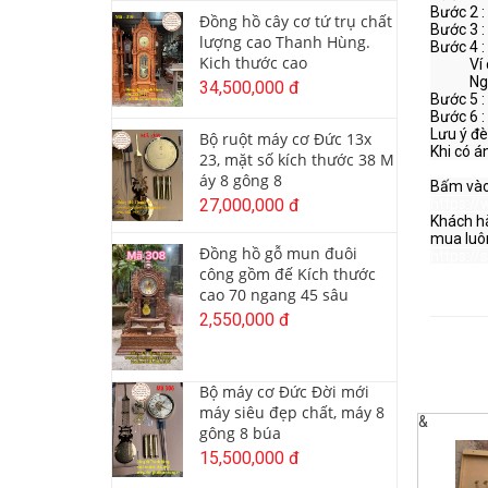
Bước 2 :
Đồng hồ cây cơ tứ trụ chất
Bước 3 :
lượng cao Thanh Hùng.
Bước 4 :
Kich thước cao
            Ví dụ : 1h mà chuông đổ 3 tiếng, thì bạn bấm 10 lần thì chuông sẽ gõ đúng 1h

            Ngược lại, 3h mà chuông đổ 1 tiếng thì bạn bấm 2 lần thì chuông sẽ gõ đúng 3h

34,500,000 đ
Bước 5 :
Bước 6 :
Lưu ý đè
Bộ ruột máy cơ Đức 13x
Khi có á
23, mặt số kích thước 38 M
áy 8 gông 8
27,000,000 đ
https:/
Khách hà
Đồng hồ gỗ mun đuôi
https:/
công gồm đế Kích thước
cao 70 ngang 45 sâu
2,550,000 đ
Bộ máy cơ Đức Đời mới
máy siêu đẹp chất, máy 8
&
gông 8 búa
15,500,000 đ