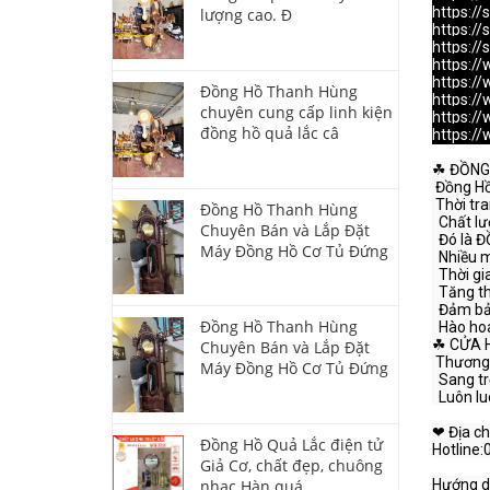
https:/
lượng cao. Đ
https:/
https:/
https:/
https:/
Đồng Hồ Thanh Hùng
https:/
chuyên cung cấp linh kiện
https:/
đồng hồ quả lắc câ
https:/
☘ ĐỒNG
 Đồng Hồ Thanh Hùng

 Thời trang phong cách tuyệt vời

Đồng Hồ Thanh Hùng
  Chất lượng, uy tín người chơi tin dùng

Chuyên Bán và Lắp Đặt
  Đó là ĐỒNG HỒ THANH HÙNG

Máy Đồng Hồ Cơ Tủ Đứng
  Nhiều mẫu mã đẹp vô cùng đáng yêu

  Thời gian chính xác sớm chiều

  Tăng thêm vẻ đẹp, nhiều điều tôn lên

  Đảm bảo chất lượng tốt, bền

Đồng Hồ Thanh Hùng
  Hào hoa ,lịch thiệp đeo lên đi nào

☘ CỬA 
Chuyên Bán và Lắp Đặt
 Thương hiệu chẳng có nơi nào sánh bì

Máy Đồng Hồ Cơ Tủ Đứng
  Sang trọng, lịch lãm, kiêu kì

  Luôn luôn bên bạn không gì quý hơn.

❤ Địa c
Đồng Hồ Quả Lắc điện tử
Hotline:
Giả Cơ, chất đẹp, chuông
Hướng dẫ
nhạc Hàn quá