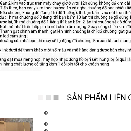
 Gắn 2 kim vào trục trên máy chạy giờ ở vị trí 12h đúng, không để kim dà
 Tiếp theo, bạn xoay kim theo hướng 1h và nghe chuông đổ bao nhiêu tiế
 Nếu chuông không đổ đúng 1h (đổ 1 tiếng), thì bạn bấm vào nút tròn thứ
 Nút thứ nhất trên hộp pin là nút chỉnh âm lượng. Xoay cùng chiều kim đồ
 Thanh gạt chỉnh âm thanh, gạt lên hình chuông là chỉ đổ chuông, gặt gi
n led cảm ứng :

nh sáng của nhà bạn thì máy sẽ tự động đổ chuông. Khi bạn tắt ánh sáng
/www.youtube.com/watch?v=3RXIm..
.

ng đặt mua riêng hộp , hay hộp nhạc đồng hồ bị rỉ sét, hỏng, bị lỗi quả lắ
/shorten.asia/V4QgDc5g
SẢN PHẨM LIÊN
Chuyên nhận sửa chữa, bảo dưỡng đồng hồ quả l
chất lượng cao. Đồng Hồ Thanh Hùng: 096.188.
Đồng Hồ Thanh Hùng – Chuyên cung cấp đồng