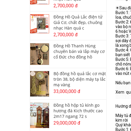
2,700,000 đ
☀Sau đây
Bước 1: 
Đồng Hồ Quả Lắc điện tử
loa, chu
Bước 2: 
Giả Cơ, chất đẹp, chuông
vào bộ n
nhạc Hàn quá c
6 hoặc V
2,700,000 đ
Bước 3: 
sợi dây 
là xong b
Đồng Hồ Thanh Hùng
Bước 4: 
chuyên bán và lắp máy cơ
bạn siết
cổ Đức cho đồng hồ
Bước 5: 
chỗ nóng
Bước 6: 
Bộ đồng hồ quả lắc cơ mặt
vào nút 
tròn 38, bộ diện máy tạ lắc
mạ vàng
https:/
33,000,000 đ
https:/
Đồng hồ hộp tủ kính go
Hướng dẫ
hương đá Kich thước cao
Máy tủ 
2m17 ngang 72 s
kim rời

29,000,000 đ
Quý khác
Bước 1: 