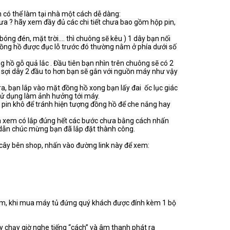
có thể làm tại nhà một cách dễ dàng:

hưa ? hãy xem đầy đủ các chi tiết chưa bao gồm hộp pin, 
bóng đén, mặt trời…. thì chuông sẽ kêu ) 1 dây bạn nối 
ồng hồ được đục lỗ trước đó thường nằm ở phía dưới số 
g hồ gỗ quả lắc . Đầu tiên bạn nhìn trên chuông sẽ có 2 
n sợi dây 2 đầu to hơn bạn sẽ gắn với nguồn máy như vậy 
ra, bạn lắp vào mặt đồng hồ xong bạn lấy đai  ốc lục giác 
sử dụng làm ảnh hưởng tới máy.

 pin khô để tránh hiện tượng đồng hồ để che nắng hay 
ra xem có lắp đúng hết các bước chưa bằng cách nhấn 
dẫn chúc mừng bạn đã lắp đặt thành công.

m, khi mua máy tủ đứng quý khách được đính kèm 1 bộ 
y chạy giờ nghe tiếng “cách” và âm thanh phát ra
