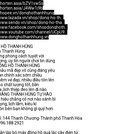
/shorten.asia/bZV1vwSs
/shorten.asia/J4Ww1j9b
/shopee.vn/donghothanhhung
/www.lazada.vn/shop/dong-ho-th..
/www.sendo.vn/shop/dong-ho-tha..
/www.facebook.com/shopdonghoth..
/www.youtube.com/channel/UCpU9..
/www.donghothanhhung.vn
 HỒ THANH HÙNG

HÀNG THANH HÙNG TỰ HÀO

hỉ: 144 Thanh Chương-Thành phố Thanh Hóa

096.188.2921

n lắp bộ máy đồng hồ quả lắc cây điện tử
