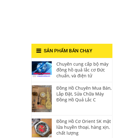
Lắc Thanh
Hùng- Số 1 Về
Chất Lượng**
SẢN PHẨM BÁN CHẠY
Chuyên cung cấp bộ máy
đồng hồ quả lắc cơ Đức
chuẩn, và điện tử
Đồng Hồ Chuyên Mua Bán,
Lắp Đặt, Sửa Chữa Máy
Đồng Hồ Quả Lắc C
Đồng Hồ Cơ Orient SK mặt
lửa huyền thoại, hàng xịn,
chất lượng