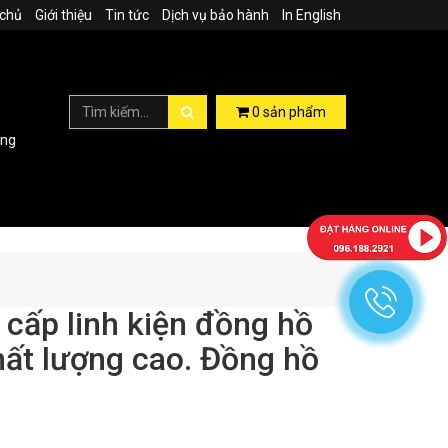
 chủ
Giới thiệu
Tin tức
Dịch vụ bảo hành
In English
0
sản phẩm
ợng
ấp linh kiện đồng hồ
hất lượng cao. Đồng hồ