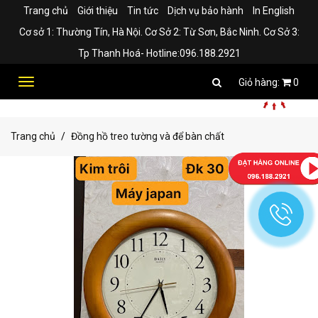
Trang chủ
Giới thiệu
Tin tức
Dịch vụ bảo hành
In English
Cơ sở 1: Thường Tín, Hà Nội. Cơ Sở 2: Từ Sơn, Bắc Ninh. Cơ Sở 3:
Tp Thanh Hoá- Hotline:096.188.2921
Toggle
0
navigation
Trang chủ
Đồng hồ treo tường và để bàn chất