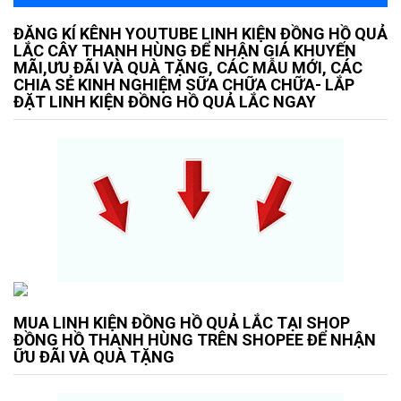
ĐĂNG KÍ KÊNH YOUTUBE LINH KIỆN ĐỒNG HỒ QUẢ
LẮC CÂY THANH HÙNG ĐỂ NHẬN GIÁ KHUYẾN
MÃI,ƯU ĐÃI VÀ QUÀ TẶNG, CÁC MẪU MỚI, CÁC
CHIA SẺ KINH NGHIỆM SỮA CHỮA CHỮA- LẮP
ĐẶT LINH KIỆN ĐỒNG HỒ QUẢ LẮC NGAY
MUA LINH KIỆN ĐỒNG HỒ QUẢ LẮC TẠI SHOP
ĐỒNG HỒ THANH HÙNG TRÊN SHOPEE ĐỂ NHẬN
ỮU ĐÃI VÀ QUÀ TẶNG