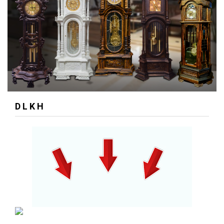
D L K H