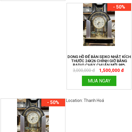
- 50%
DONG HỒ ĐỂ BÀN SEIKO NHẬT KÍCH
THƯỚC 24X26 CHỈNH GIỜ BẰNG
RADIO CHẠY CHUẨN MỚI 98%
3,000,000 đ
1,500,000 đ
MUA NGAY
Location: Thanh Hoá
Việt Nam
- 50%