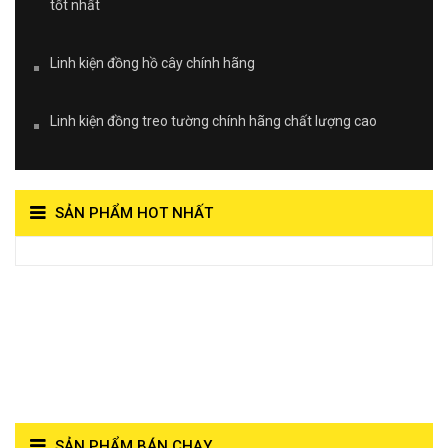
tốt nhất
Linh kiện đồng hồ cây chính hãng
Linh kiện đồng treo tường chính hãng chất lượng cao
SẢN PHẨM HOT NHẤT
View on Vocaroo >>
Đồng Hồ Quả Lắc Thanh
Hùng- Số 1 Về Chất
Lượng**
SẢN PHẨM BÁN CHẠY