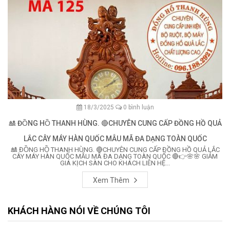
18/3/2025
0 bình luận
🎎 ĐỒNG HỒ THANH HÙNG. 🔴CHUYÊN CUNG CẤP ĐỒNG HỒ QUẢ
LẮC CÂY MÁY HÀN QUỐC MẪU MÃ ĐA DẠNG TOÀN QUỐC
🎎 ĐỒNG HỒ THANH HÙNG. 🔴CHUYÊN CUNG CẤP ĐỒNG HỒ QUẢ LẮC
CÂY MÁY HÀN QUỐC MẪU MÃ ĐA DẠNG TOÀN QUỐC 🔴👉🌸🌸 GIẢM
GIÁ KỊCH SÀN CHO KHÁCH LIÊN HỆ...
Xem Thêm
KHÁCH HÀNG NÓI VỀ CHÚNG TÔI