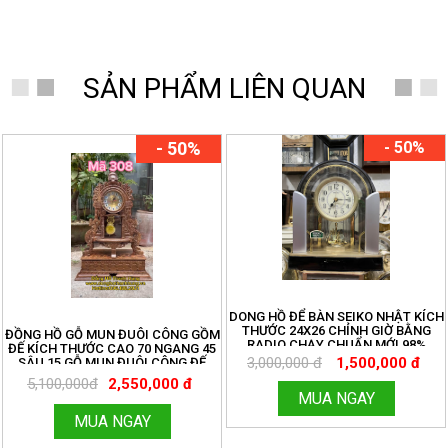
SẢN PHẨM LIÊN QUAN
- 50%
- 50%
DONG HỒ ĐỂ BÀN SEIKO NHẬT KÍCH
THƯỚC 24X26 CHỈNH GIỜ BẰNG
ĐỒNG HỒ GỖ MUN ĐUÔI CÔNG GỒM
RADIO CHẠY CHUẨN MỚI 98%
ĐẾ KÍCH THƯỚC CAO 70 NGANG 45
3,000,000 đ
1,500,000 đ
SÂU 15 GỖ MUN ĐUÔI CÔNG ĐẾ
20X50 CAO 20. CÓ CHUÔNG NHẠC
5,100,000đ
2,550,000 đ
CỔ ĐIỆN TỬ NGHE RẤT HAY
MUA NGAY
MUA NGAY