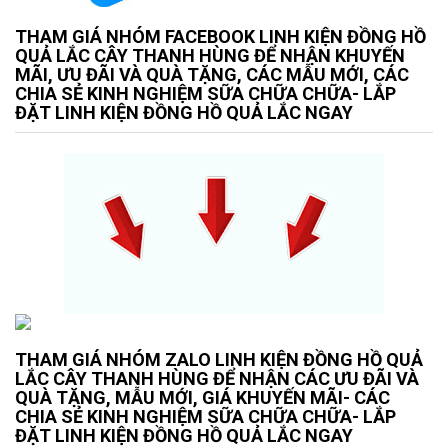
THAM GIÁ NHÓM FACEBOOK LINH KIỆN ĐỒNG HỒ
QUẢ LẮC CÂY THANH HÙNG ĐỂ NHẬN KHUYẾN
MÃI, ƯU ĐÃI VÀ QUÀ TẶNG, CÁC MẪU MỚI, CÁC
CHIA SẺ KINH NGHIỆM SỮA CHỮA CHỮA- LẮP
ĐẶT LINH KIỆN ĐỒNG HỒ QUẢ LẮC NGAY
THAM GIÁ NHÓM ZALO LINH KIỆN ĐỒNG HỒ QUẢ
LẮC CÂY THANH HÙNG ĐỂ NHẬN CÁC ƯU ĐÃI VÀ
QUÀ TẶNG, MẪU MỚI, GIÁ KHUYẾN MÃI- CÁC
CHIA SẺ KINH NGHIỆM SỮA CHỮA CHỮA- LẮP
ĐẶT LINH KIỆN ĐỒNG HỒ QUẢ LẮC NGAY