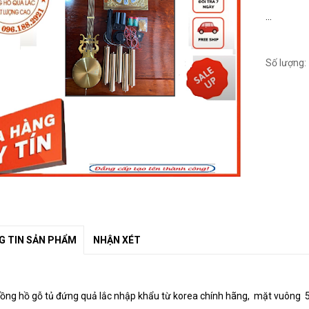
...
Số lượng:
 TIN SẢN PHẨM
NHẬN XÉT
ồng hồ gỗ tủ đứng quả lắc nhập khẩu từ korea chính hãng, mặt vuông 5