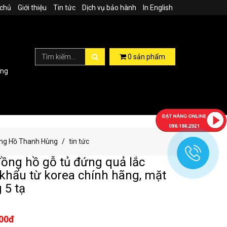
 chủ
Giới thiệu
Tin tức
Dịch vụ bảo hành
In English
0
sản phẩm
ợng
Đồng Hồ Thanh Hùng
tin tức
ồng hồ gỗ tủ đứng quả lắc
khẩu từ korea chính hãng, mặt
 5 tạ
000đ