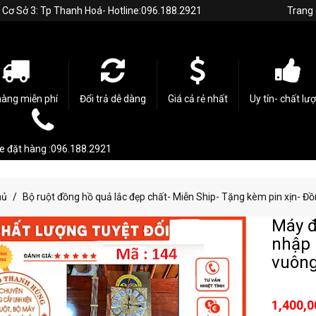
h. Cơ Sở 3: Tp Thanh Hoá- Hotline:096.188.2921
Trang
hàng miễn phí
Đổi trả dễ dàng
Giá cả rẻ nhất
Uy tín- chất lư
ne đặt hàng :096.188.2921
hủ
Bộ ruột đồng hồ quả lắc đẹp chất- Miễn Ship- Tặng kèm pin xịn- 
Máy đ
nhập 
vuông
1,400,