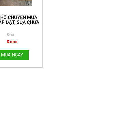
 HỒ CHUYÊN MUA
ẮP ĐẶT, SỬA CHỮA
NG HỒ QUẢ LẮC CƠ
UẨN TẠI NHÀ TOÀN
&nb
 ĐT:096.188.2921
&nbs
MUA NGAY