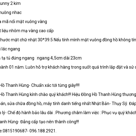
unny 2 kim
chuông nhac
la mã nổi mặt vuông vàng
t liệu nhôm mạ vàng cao cấp
thước mặt chữ nhật 30*39.5 Nếu tính mình mặt vuông đồng hồ không tính 
ái lác ngang
ả tạ tủ đứng ngang
  ngang 4,5cm dài 23cm
ành 01 năm. Luôn hỗ trợ khách hàng trong suốt quá trình lắp đặt và sử 
ồ Thanh Hùng- Chuẩn xác tới từng giây!!!!
Hồ Thanh Hùng kính chào quý khách!!! Hiệu Đồng Hồ Thanh Hùng thương
án, sửa chữa đồng hồ, máy tính danh tiếng nhất Nhật Bản- Thụy Sỹ. Đáp
 lý- Chế độ hành bảo lâu dài . Phương châm làm việc : Phục vụ quý khác
anh Hùng- Đẳng cấp tạo nên thành công!!!
ne:0815190687- 096.188.2921.