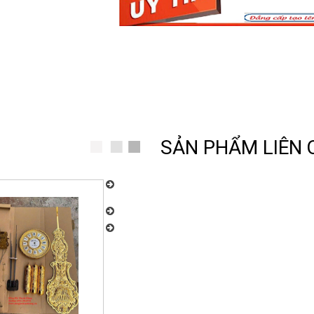
SẢN PHẨM LIÊN
Chuyên nhận sửa chữa, bảo dưỡng đồng hồ quả l
chất lượng cao. Đồng Hồ Thanh Hùng: 096.188.
Đồng Hồ Thanh Hùng – Chuyên cung cấp đồng
Đồng Hồ Thanh Hùng Chuyên Bán và Lắp Đặt 
ĐT: 096.188.2921