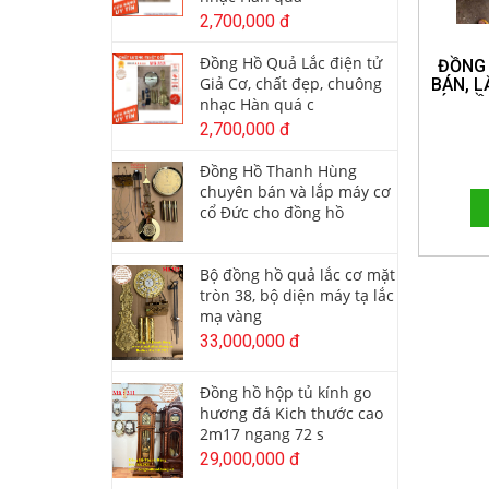
2,700,000 đ
Đồng Hồ Quả Lắc điện tử
ĐỒNG
Giả Cơ, chất đẹp, chuông
BÁN, L
MÁY ĐỒ
nhạc Hàn quá c
ĐỨC CH
2,700,000 đ
QUỐC.
Đồng Hồ Thanh Hùng
chuyên bán và lắp máy cơ
cổ Đức cho đồng hồ
Bộ đồng hồ quả lắc cơ mặt
tròn 38, bộ diện máy tạ lắc
mạ vàng
33,000,000 đ
Đồng hồ hộp tủ kính go
hương đá Kich thước cao
2m17 ngang 72 s
29,000,000 đ