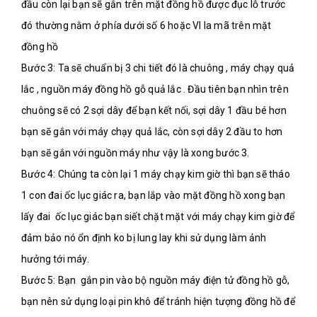
đầu còn lại bạn sẽ gắn trên mặt đồng hồ được đục lỗ trước 
đó thường nằm ở phía dưới số 6 hoặc VI la mã trên mặt 
đồng hồ

Bước 3: Ta sẽ chuẩn bị 3 chi tiết đó là chuông , máy chạy quả 
lắc , nguồn máy đồng hồ gỗ quả lắc . Đầu tiên bạn nhìn trên 
chuông sẽ có 2 sợi dây để bạn kết nối, sợi dây 1 đầu bé hơn 
bạn sẽ gắn với máy chạy quả lắc, còn sợi dây 2 đầu to hơn 
bạn sẽ gắn với nguồn máy như vậy là xong bước 3.

Bước 4: Chúng ta còn lại 1 máy chạy kim giờ thì bạn sẽ tháo 
1 con đai ốc lục giác ra, bạn lắp vào mặt đồng hồ xong bạn 
lấy đai  ốc lục giác bạn siết chặt mặt với máy chạy kim giờ để 
đảm bảo nó ổn định ko bị lung lay khi sử dụng làm ảnh 
hưởng tới máy.

Bước 5: Bạn  gắn pin vào bộ nguồn máy điện tử đồng hồ gỗ, 
bạn nên sử dụng loại pin khô để tránh hiện tượng đồng hồ để 