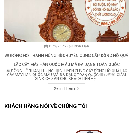
18/3/2025
0 bình luận
🎎 ĐỒNG HỒ THANH HÙNG. 🔴CHUYÊN CUNG CẤP ĐỒNG HỒ QUẢ
LẮC CÂY MÁY HÀN QUỐC MẪU MÃ ĐA DẠNG TOÀN QUỐC
🎎 ĐỒNG HỒ THANH HÙNG. 🔴CHUYÊN CUNG CẤP ĐỒNG HỒ QUẢ LẮC
CÂY MÁY HÀN QUỐC MẪU MÃ ĐA DẠNG TOÀN QUỐC 🔴👉🌸🌸 GIẢM
GIÁ KỊCH SÀN CHO KHÁCH LIÊN HỆ...
Xem Thêm
KHÁCH HÀNG NÓI VỀ CHÚNG TÔI