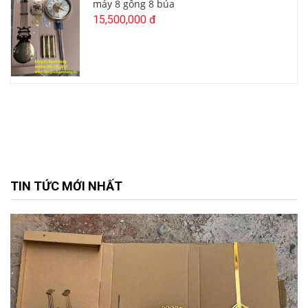
máy 8 gông 8 búa
15,500,000 đ
TIN TỨC MỚI NHẤT