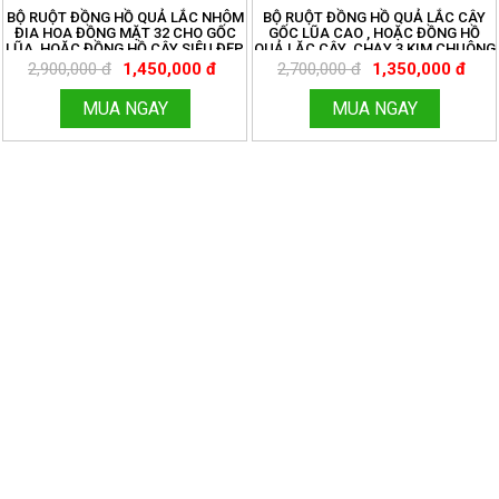
BỘ RUỘT ĐỒNG HỒ QUẢ LẮC NHÔM
BỘ RUỘT ĐỒNG HỒ QUẢ LẮC CÂY
ĐIA HOA ĐỒNG MẶT 32 CHO GỐC
GỐC LŨA CAO , HOẶC ĐỒNG HỒ
LŨA, HOẶC ĐỒNG HỒ CÂY SIÊU ĐẸP
QUẢ LẶC CÂY. CHẠY 3 KIM CHUÔNG
CHẤT. MIỄN SHIP TOÀN QUỐC.
NHẠC HÀN QUỐC. MIỄN SHIP TOÀN
2,900,000 đ
1,450,000 đ
2,700,000 đ
1,350,000 đ
ĐỒNG HỒ THANH HÙNG.
QUỐC. ĐỒNG HỒ THANH HÙNG.
HOTLINE:096.188.2921 MÃ 185
HOTLINE:096.188.2921 MÃ 184
MUA NGAY
MUA NGAY