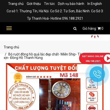
Trang chủ
Giới thiệu
Tin tức
Dịch vụ bảo hành
In English
Cơ sở 1: Thường Tín, Hà Nội. Cơ Sở 2: Từ Sơn, Bắc Ninh. Cơ Sở 3:
Tp Thanh Hoá- Hotline:096.188.2921
Toggle
0
navigation
Trang chủ
Bộ ruột đồng hồ quả lắc đẹp chất- Miễn Ship- Tặng kèm pin
xịn- Đồng Hồ Thanh Hùng