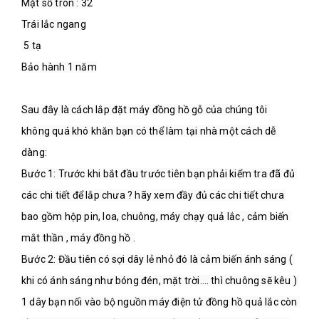
Mặt số tròn : 32

Trái lắc ngang
 5 tạ

Bảo hành 1 năm
Sau đây là cách lắp đặt máy đồng hồ gỗ của chúng tôi 
không quá khó khăn bạn có thể làm tại nhà một cách dễ 
dàng:

Bước 1: Trước khi bắt đầu trước tiên bạn phải kiểm tra đã đủ 
các chi tiết để lắp chưa ? hãy xem đầy đủ các chi tiết chưa 
bao gồm hộp pin, loa, chuông, máy chạy quả lắc , cảm biến 
mắt thần , máy đồng hồ .

Bước 2: Đầu tiên có sợi dây lẻ nhỏ đó là cảm biến ánh sáng ( 
khi có ánh sáng như bóng đén, mặt trời…. thì chuông sẽ kêu ) 
1 dây bạn nối vào bộ nguồn máy điện tử đồng hồ quả lắc còn 