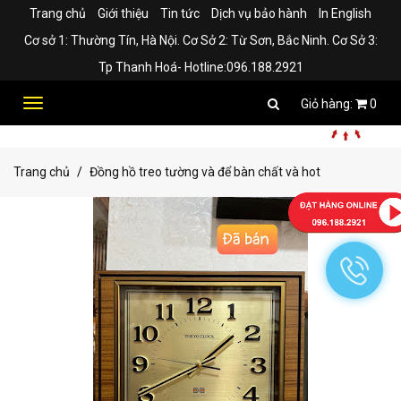
Trang chủ
Giới thiệu
Tin tức
Dịch vụ bảo hành
In English
Cơ sở 1: Thường Tín, Hà Nội. Cơ Sở 2: Từ Sơn, Bắc Ninh. Cơ Sở 3:
Tp Thanh Hoá- Hotline:096.188.2921
Toggle
0
navigation
Trang chủ
Đồng hồ treo tường và để bàn chất và hot