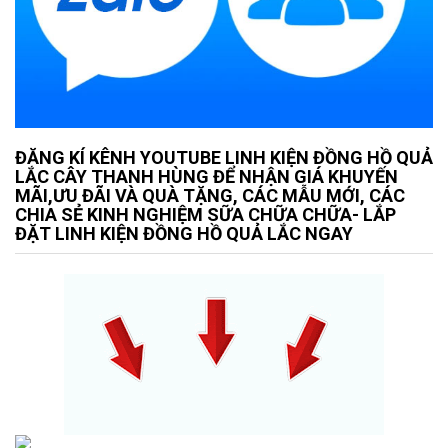
ĐĂNG KÍ KÊNH YOUTUBE LINH KIỆN ĐỒNG HỒ QUẢ
LẮC CÂY THANH HÙNG ĐỂ NHẬN GIÁ KHUYẾN
MÃI,ƯU ĐÃI VÀ QUÀ TẶNG, CÁC MẪU MỚI, CÁC
CHIA SẺ KINH NGHIỆM SỮA CHỮA CHỮA- LẮP
ĐẶT LINH KIỆN ĐỒNG HỒ QUẢ LẮC NGAY