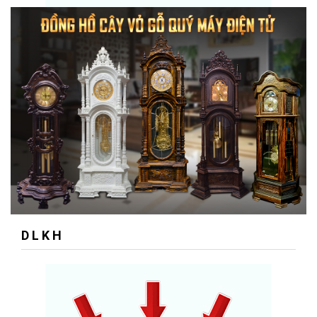
D L K H