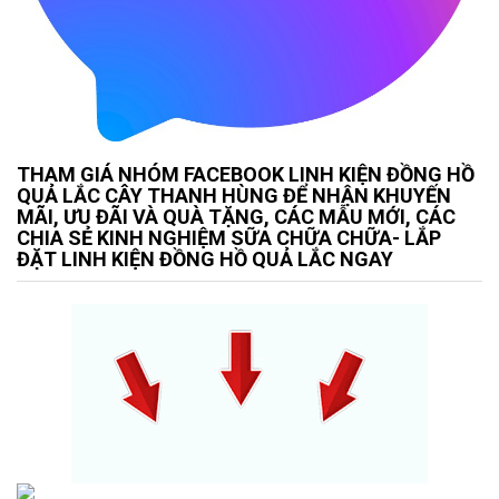
THAM GIÁ NHÓM FACEBOOK LINH KIỆN ĐỒNG HỒ
QUẢ LẮC CÂY THANH HÙNG ĐỂ NHẬN KHUYẾN
MÃI, ƯU ĐÃI VÀ QUÀ TẶNG, CÁC MẪU MỚI, CÁC
CHIA SẺ KINH NGHIỆM SỮA CHỮA CHỮA- LẮP
ĐẶT LINH KIỆN ĐỒNG HỒ QUẢ LẮC NGAY