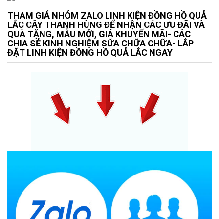
THAM GIÁ NHÓM ZALO LINH KIỆN ĐỒNG HỒ QUẢ
LẮC CÂY THANH HÙNG ĐỂ NHẬN CÁC ƯU ĐÃI VÀ
QUÀ TẶNG, MẪU MỚI, GIÁ KHUYẾN MÃI- CÁC
CHIA SẺ KINH NGHIỆM SỮA CHỮA CHỮA- LẮP
ĐẶT LINH KIỆN ĐỒNG HỒ QUẢ LẮC NGAY