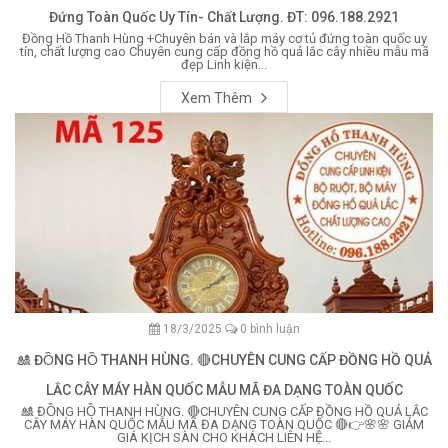
Đứng Toàn Quốc Uy Tín- Chất Lượng. ĐT: 096.188.2921
Đồng Hồ Thanh Hùng +Chuyên bán và lắp máy cơ tủ đứng toàn quốc uy
tín, chất lượng cao Chuyên cung cấp đồng hồ quả lắc cây nhiều mẫu mã
đẹp Linh kiện...
Xem Thêm
18/3/2025
0 bình luận
🎎 ĐỒNG HỒ THANH HÙNG. 🔴CHUYÊN CUNG CẤP ĐỒNG HỒ QUẢ
LẮC CÂY MÁY HÀN QUỐC MẪU MÃ ĐA DẠNG TOÀN QUỐC
🎎 ĐỒNG HỒ THANH HÙNG. 🔴CHUYÊN CUNG CẤP ĐỒNG HỒ QUẢ LẮC
CÂY MÁY HÀN QUỐC MẪU MÃ ĐA DẠNG TOÀN QUỐC 🔴👉🌸🌸 GIẢM
GIÁ KỊCH SÀN CHO KHÁCH LIÊN HỆ...