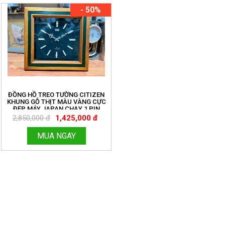
- 50%
ĐỒNG HỒ TREO TƯỜNG CITIZEN
KHUNG GỖ THỊT MÀU VÀNG CỰC
ĐẸP MÁY JAPAN CHẠY 1 PIN
TRUNG MÁY CHẠY TỐT VỎ MỚI 98%
2,850,000 đ
1,425,000 đ
MUA NGAY