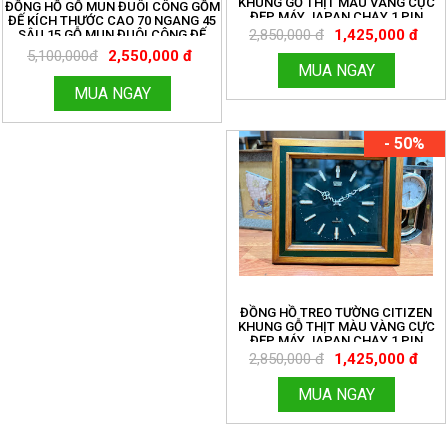
KHUNG GỖ THỊT MÀU VÀNG CỰC
ĐỒNG HỒ GỖ MUN ĐUÔI CÔNG GỒM
ĐẸP MÁY JAPAN CHẠY 1 PIN
ĐẾ KÍCH THƯỚC CAO 70 NGANG 45
TRUNG MÁY CHẠY TỐT VỎ MỚI 98%
2,850,000 đ
1,425,000 đ
SÂU 15 GỖ MUN ĐUÔI CÔNG ĐẾ
20X50 CAO 20. CÓ CHUÔNG NHẠC
5,100,000đ
2,550,000 đ
CỔ ĐIỆN TỬ NGHE RẤT HAY
MUA NGAY
MUA NGAY
- 50%
ĐỒNG HỒ TREO TƯỜNG CITIZEN
KHUNG GỖ THỊT MÀU VÀNG CỰC
ĐẸP MÁY JAPAN CHẠY 1 PIN
TRUNG MÁY CHẠY TỐT VỎ MỚI 98%
2,850,000 đ
1,425,000 đ
MUA NGAY