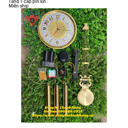
Tặng 1 cặp pin xịn
Miễn ship