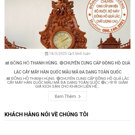
18/3/2025
0 bình luận
🎎 ĐỒNG HỒ THANH HÙNG. 🔴CHUYÊN CUNG CẤP ĐỒNG HỒ QUẢ
LẮC CÂY MÁY HÀN QUỐC MẪU MÃ ĐA DẠNG TOÀN QUỐC
🎎 ĐỒNG HỒ THANH HÙNG. 🔴CHUYÊN CUNG CẤP ĐỒNG HỒ QUẢ LẮC
CÂY MÁY HÀN QUỐC MẪU MÃ ĐA DẠNG TOÀN QUỐC 🔴👉🌸🌸 GIẢM
GIÁ KỊCH SÀN CHO KHÁCH LIÊN HỆ...
Xem Thêm
KHÁCH HÀNG NÓI VỀ CHÚNG TÔI