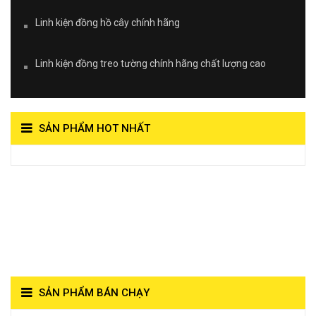
Linh kiện đồng hồ cây chính hãng
Linh kiện đồng treo tường chính hãng chất lượng cao
SẢN PHẨM HOT NHẤT
View on Vocaroo >>
Đồng Hồ Quả Lắc Thanh
Hùng- Số 1 Về Chất
Lượng**
SẢN PHẨM BÁN CHẠY