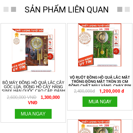
SẢN PHẨM LIÊN QUAN
- 50%
VỘ RUỘT ĐỒNG HỒ QUẢ LẮC MẶT
TRỐNG ĐỒNG MẶT TRÒN 35 CM
BỘ MÁY ĐỒNG HỒ QUẢ LẮC CÂY
ĐỒNG CHẤT MÀU VÀNG, CHẠY PIN
GỐC LŨA, ĐỒNG HỒ CÂY HÃNG
TIỂU ĐƠN GIẢN. MIỄN SHIP TOÀN
2,400,000đ
1,200,000 đ
SINIX HÀN QUỐC CAO CẤP, ĐÁNH
QUỐC. ĐỒNG HỒ THANH HÙNG.
3 BẢN NHẠC CHUÔNG CỔ ĐIỂN
2,600,000 VNĐ
1,300,000
HOTLINE:096.188.2921 MÃ 209
AVEMARIA, WESTMINTER, ĐIỂM
MUA NGAY
VNĐ
CHUÔNG. ÂM THANH DU DƯƠNG
RẤT HAY. KÍCH THƯỚC MẶT SỐ 27
CM. 096.188.2921
MUA NGAY