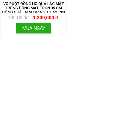
VỘ RUỘT ĐỒNG HỒ QUẢ LẮC MẶT
TRỐNG ĐỒNG MẶT TRÒN 35 CM
ĐỒNG CHẤT MÀU VÀNG, CHẠY PIN
TIỂU ĐƠN GIẢN. MIỄN SHIP TOÀN
2,400,000đ
1,200,000 đ
QUỐC. ĐỒNG HỒ THANH HÙNG.
HOTLINE:096.188.2921 MÃ 209
MUA NGAY