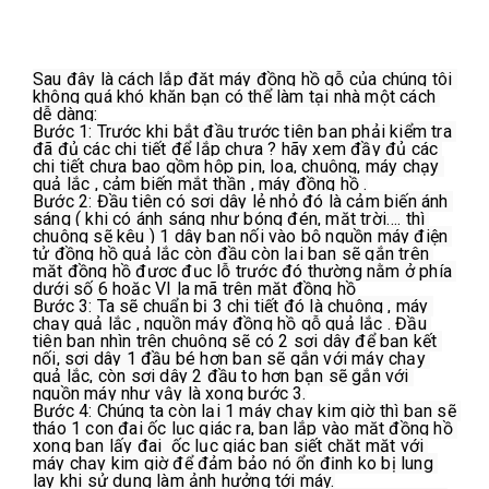
Sau đây là cách lắp đặt máy đồng hồ gỗ của chúng tôi 
không quá khó khăn bạn có thể làm tại nhà một cách 
dễ dàng:

Bước 1: Trước khi bắt đầu trước tiên bạn phải kiểm tra 
đã đủ các chi tiết để lắp chưa ? hãy xem đầy đủ các 
chi tiết chưa bao gồm hộp pin, loa, chuông, máy chạy 
quả lắc , cảm biến mắt thần , máy đồng hồ .

Bước 2: Đầu tiên có sợi dây lẻ nhỏ đó là cảm biến ánh 
sáng ( khi có ánh sáng như bóng đén, mặt trời…. thì 
chuông sẽ kêu ) 1 dây bạn nối vào bộ nguồn máy điện 
tử đồng hồ quả lắc còn đầu còn lại bạn sẽ gắn trên 
mặt đồng hồ được đục lỗ trước đó thường nằm ở phía 
dưới số 6 hoặc VI la mã trên mặt đồng hồ

Bước 3: Ta sẽ chuẩn bị 3 chi tiết đó là chuông , máy 
chạy quả lắc , nguồn máy đồng hồ gỗ quả lắc . Đầu 
tiên bạn nhìn trên chuông sẽ có 2 sợi dây để bạn kết 
nối, sợi dây 1 đầu bé hơn bạn sẽ gắn với máy chạy 
quả lắc, còn sợi dây 2 đầu to hơn bạn sẽ gắn với 
nguồn máy như vậy là xong bước 3.

Bước 4: Chúng ta còn lại 1 máy chạy kim giờ thì bạn sẽ 
tháo 1 con đai ốc lục giác ra, bạn lắp vào mặt đồng hồ 
xong bạn lấy đai  ốc lục giác bạn siết chặt mặt với 
máy chạy kim giờ để đảm bảo nó ổn định ko bị lung 
lay khi sử dụng làm ảnh hưởng tới máy.
