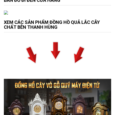
BẢN ĐỒ ĐI ĐẾN CỬA HÀNG
XEM CÁC SẢN PHẨM ĐỒNG HỒ QUẢ LẮC CÂY
CHẤT BÊN THANH HÙNG