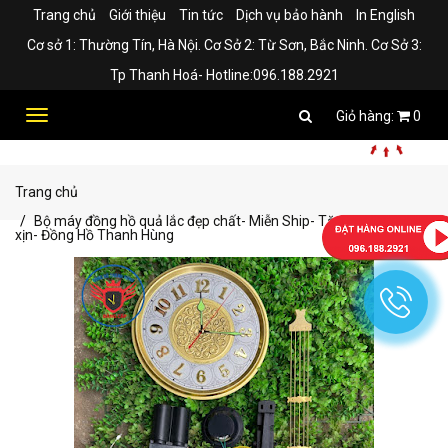
Trang chủ
Giới thiệu
Tin tức
Dịch vụ bảo hành
In English
Cơ sở 1: Thường Tín, Hà Nội. Cơ Sở 2: Từ Sơn, Bắc Ninh. Cơ Sở 3:
Tp Thanh Hoá- Hotline:096.188.2921
Toggle
0
navigation
Trang chủ
Bộ máy đồng hồ quả lắc đẹp chất- Miễn Ship- Tặng kèm pin
xịn- Đồng Hồ Thanh Hùng