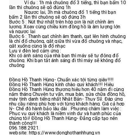
            Ví dụ : 1h mà chuông đổ 3 tiếng, thì bạn bấm 10 
lần thì chuông sẽ gõ đúng 1h

            Ngược lại, 3h mà chuông đổ 1 tiếng thì bạn 
bấm 2 lần thì chuông sẽ gõ đúng 3h

Bước 5 : Nút thứ nhất trên hộp pin là nút chỉnh âm 
lượng. Xoay cùng chiều kim đồng hồ là âm lượng lớn 
và ngược lại

Bước 6 : Thanh gạt chỉnh âm thanh, gạt lên hình chuông 
là chỉ đổ chuông, gặt giữa thì vừa đổ chuông và nhạc, 
gặt xuống cùng là đổ nhạc

Lưu ý đèn led cảm ứng :

Khi có ánh sáng của nhà bạn thì máy sẽ tự động đổ 
chuông. Khi bạn tắt ánh sáng đi thì máy sẽ không đổ 
chuông

Đồng Hồ Thanh Hùng- Chuẩn xác tới từng giây!!!!

Đồng Hồ Thanh Hùng kính chào quý khách!!! Hiệu 
Đồng Hồ Thanh Hùng thương hiệu hơn 40 năm đi cùng 
năm tháng Chuyên tư vấn, mua bán, sửa chữa đồng hồ, 
máy tính danh tiếng nhất Nhật Bản- Thụy Sỹ. Đáp ứng 
nhu cầu riêng phù hợp với từng khách hàng. Giá cả hợp 
lý- Chế độ hành bảo lâu dài . Phương châm làm việc : 
Phục vụ quý khách là niềm vinh dự và hạnh phúc của 
chúng tôi! Đồng Hồ Thanh Hùng- Đẳng cấp tạo nên 
thành công!!!

096.188.2921. 

website: https://www.donghothanhhung.vn