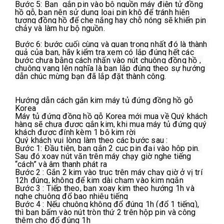
Bước 5: Bạn  gắn pin vào bộ nguồn máy điện tử đồng 
hồ gỗ, bạn nên sử dụng loại pin khô để tránh hiện 
tượng đồng hồ để che nắng hay chỗ nóng sẽ khiến pin 
chảy và làm hư bộ nguồn.

Bước 6: bước cuối cùng và quan trọng nhất đó là thành 
quả của bạn, hãy kiểm tra xem có lắp đúng hết các 
bước chưa bằng cách nhấn vào nút chuông đồng hồ , 
chuông vang lên nghĩa là bạn lắp đúng theo sự hướng 
dẫn chúc mừng bạn đã lắp đặt thành công.

Hướng dẫn cách gắn kim máy tủ đứng đồng hồ gỗ 
Korea

Máy tủ đứng đồng hồ gỗ Korea mới mua về Quý khách 
hàng sẽ chưa được gắn kim, khi mua máy tủ đứng quý 
khách được đính kèm 1 bộ kim rời

Quý khách vui lòng làm theo các bước sau :

Bước 1: Đầu tiên, bạn gắn 2 cục pin đại vào hộp pin. 
Sau đó xoay nút vặn trên máy chạy giờ nghe tiếng 
“cách” và âm thanh phát ra

Bước 2 : Gắn 2 kim vào trục trên máy chạy giờ ở vị trí 
12h đúng, không để kim dài chạm vào kim ngắn

Bước 3 : Tiếp theo, bạn xoay kim theo hướng 1h và 
nghe chuông đổ bao nhiêu tiếng

Bước 4 : Nếu chuông không đổ đúng 1h (đổ 1 tiếng), 
thì bạn bấm vào nút tròn thứ 2 trên hộp pin và công 
thêm cho đổ đúng 1h
