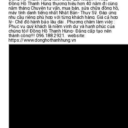
Đồng Hồ Thanh Hùng thương hiệu hơn 40 năm đi cùng 
năm tháng Chuyên tư vấn, mua bán, sửa chữa đồng hồ, 
máy tính danh tiếng nhất Nhật Bản- Thụy Sỹ. Đáp ứng 
nhu cầu riêng phù hợp với từng khách hàng. Giá cả hợp 
lý- Chế độ hành bảo lâu dài . Phương châm làm việc : 
Phục vụ quý khách là niềm vinh dự và hạnh phúc của 
chúng tôi! Đồng Hồ Thanh Hùng- Đẳng cấp tạo nên 
thành công!!! 096.188.2921.  website: 
https://www.donghothanhhung.vn