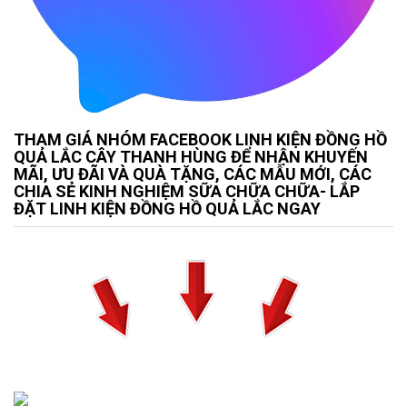
THAM GIÁ NHÓM FACEBOOK LINH KIỆN ĐỒNG HỒ
QUẢ LẮC CÂY THANH HÙNG ĐỂ NHẬN KHUYẾN
MÃI, ƯU ĐÃI VÀ QUÀ TẶNG, CÁC MẪU MỚI, CÁC
CHIA SẺ KINH NGHIỆM SỮA CHỮA CHỮA- LẮP
ĐẶT LINH KIỆN ĐỒNG HỒ QUẢ LẮC NGAY