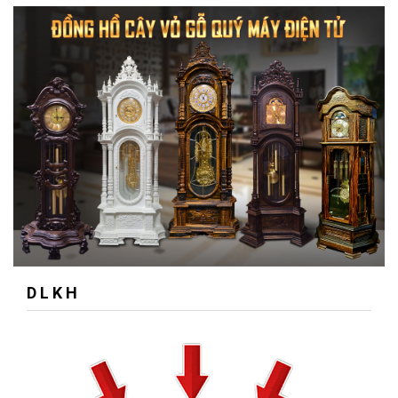
D L K H