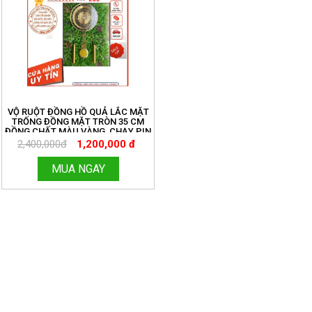
VỘ RUỘT ĐỒNG HỒ QUẢ LẮC MẶT
TRỐNG ĐỒNG MẶT TRÒN 35 CM
ĐỒNG CHẤT MÀU VÀNG, CHẠY PIN
TIỂU ĐƠN GIẢN. MIỄN SHIP TOÀN
2,400,000đ
1,200,000 đ
QUỐC. ĐỒNG HỒ THANH HÙNG.
HOTLINE:096.188.2921 MÃ 209
MUA NGAY