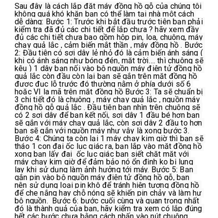
Sau đây là cách lắp đặt máy đồng hồ gỗ của chúng tôi 
không quá khó khăn bạn có thể làm tại nhà một cách 
dễ dàng: Bước 1: Trước khi bắt đầu trước tiên bạn phải 
kiểm tra đã đủ các chi tiết để lắp chưa ? hãy xem đầy 
đủ các chi tiết chưa bao gồm hộp pin, loa, chuông, máy 
chạy quả lắc , cảm biến mắt thần , máy đồng hồ . Bước 
2: Đầu tiên có sợi dây lẻ nhỏ đó là cảm biến ánh sáng ( 
khi có ánh sáng như bóng đén, mặt trời…. thì chuông sẽ 
kêu ) 1 dây bạn nối vào bộ nguồn máy điện tử đồng hồ 
quả lắc còn đầu còn lại bạn sẽ gắn trên mặt đồng hồ 
được đục lỗ trước đó thường nằm ở phía dưới số 6 
hoặc VI la mã trên mặt đồng hồ Bước 3: Ta sẽ chuẩn bị 
3 chi tiết đó là chuông , máy chạy quả lắc , nguồn máy 
đồng hồ gỗ quả lắc . Đầu tiên bạn nhìn trên chuông sẽ 
có 2 sợi dây để bạn kết nối, sợi dây 1 đầu bé hơn bạn 
sẽ gắn với máy chạy quả lắc, còn sợi dây 2 đầu to hơn 
bạn sẽ gắn với nguồn máy như vậy là xong bước 3. 
Bước 4: Chúng ta còn lại 1 máy chạy kim giờ thì bạn sẽ 
tháo 1 con đai ốc lục giác ra, bạn lắp vào mặt đồng hồ 
xong bạn lấy đai  ốc lục giác bạn siết chặt mặt với 
máy chạy kim giờ để đảm bảo nó ổn định ko bị lung 
lay khi sử dụng làm ảnh hưởng tới máy. Bước 5: Bạn  
gắn pin vào bộ nguồn máy điện tử đồng hồ gỗ, bạn 
nên sử dụng loại pin khô để tránh hiện tượng đồng hồ 
để che nắng hay chỗ nóng sẽ khiến pin chảy và làm hư 
bộ nguồn.  Bước 6: bước cuối cùng và quan trọng nhất 
đó là thành quả của bạn, hãy kiểm tra xem có lắp đúng 
hết các bước chưa bằng cách nhấn vào nút chuông 