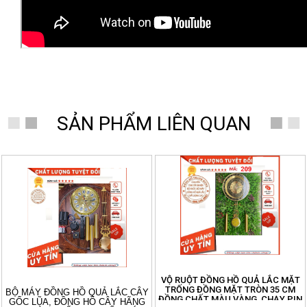
SẢN PHẨM LIÊN QUAN
- 50%
VỘ RUỘT ĐỒNG HỒ QUẢ LẮC MẶT
TRỐNG ĐỒNG MẶT TRÒN 35 CM
BỘ MÁY ĐỒNG HỒ QUẢ LẮC CÂY
ĐỒNG CHẤT MÀU VÀNG, CHẠY PIN
GỐC LŨA, ĐỒNG HỒ CÂY HÃNG