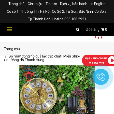
Trang chủ
Giới thiệu
Tin tức
Dịch vụ bảo hành
In English
Cơ sở 1: Thường Tín, Hà Nội. Cơ Sở 2: Từ Sơn, Bắc Ninh. Cơ Sở 3:
Tp Thanh Hoá- Hotline:096.188.2921
Toggle
0
navigation
Trang chủ
Bộ máy đồng hồ quả lắc đẹp chất- Miễn Ship- Tặng kèm pin
xịn- Đồng Hồ Thanh Hùng