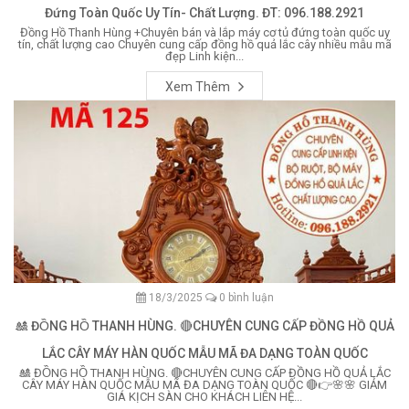
Đứng Toàn Quốc Uy Tín- Chất Lượng. ĐT: 096.188.2921
Đồng Hồ Thanh Hùng +Chuyên bán và lắp máy cơ tủ đứng toàn quốc uy
tín, chất lượng cao Chuyên cung cấp đồng hồ quả lắc cây nhiều mẫu mã
đẹp Linh kiện...
Xem Thêm
18/3/2025
0 bình luận
🎎 ĐỒNG HỒ THANH HÙNG. 🔴CHUYÊN CUNG CẤP ĐỒNG HỒ QUẢ
LẮC CÂY MÁY HÀN QUỐC MẪU MÃ ĐA DẠNG TOÀN QUỐC
🎎 ĐỒNG HỒ THANH HÙNG. 🔴CHUYÊN CUNG CẤP ĐỒNG HỒ QUẢ LẮC
CÂY MÁY HÀN QUỐC MẪU MÃ ĐA DẠNG TOÀN QUỐC 🔴👉🌸🌸 GIẢM
GIÁ KỊCH SÀN CHO KHÁCH LIÊN HỆ...