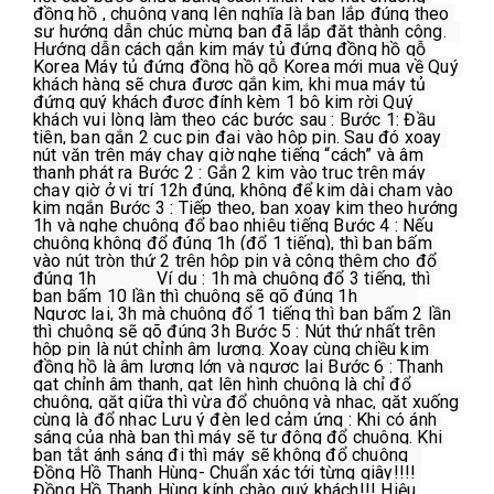
đồng hồ , chuông vang lên nghĩa là bạn lắp đúng theo 
sự hướng dẫn chúc mừng bạn đã lắp đặt thành công.   
Hướng dẫn cách gắn kim máy tủ đứng đồng hồ gỗ 
Korea Máy tủ đứng đồng hồ gỗ Korea mới mua về Quý 
khách hàng sẽ chưa được gắn kim, khi mua máy tủ 
đứng quý khách được đính kèm 1 bộ kim rời Quý 
khách vui lòng làm theo các bước sau : Bước 1: Đầu 
tiên, bạn gắn 2 cục pin đại vào hộp pin. Sau đó xoay 
nút vặn trên máy chạy giờ nghe tiếng “cách” và âm 
thanh phát ra Bước 2 : Gắn 2 kim vào trục trên máy 
chạy giờ ở vị trí 12h đúng, không để kim dài chạm vào 
kim ngắn Bước 3 : Tiếp theo, bạn xoay kim theo hướng 
1h và nghe chuông đổ bao nhiêu tiếng Bước 4 : Nếu 
chuông không đổ đúng 1h (đổ 1 tiếng), thì bạn bấm 
vào nút tròn thứ 2 trên hộp pin và công thêm cho đổ 
đúng 1h             Ví dụ : 1h mà chuông đổ 3 tiếng, thì 
bạn bấm 10 lần thì chuông sẽ gõ đúng 1h             
Ngược lại, 3h mà chuông đổ 1 tiếng thì bạn bấm 2 lần 
thì chuông sẽ gõ đúng 3h Bước 5 : Nút thứ nhất trên 
hộp pin là nút chỉnh âm lượng. Xoay cùng chiều kim 
đồng hồ là âm lượng lớn và ngược lại Bước 6 : Thanh 
gạt chỉnh âm thanh, gạt lên hình chuông là chỉ đổ 
chuông, gặt giữa thì vừa đổ chuông và nhạc, gặt xuống 
cùng là đổ nhạc Lưu ý đèn led cảm ứng : Khi có ánh 
sáng của nhà bạn thì máy sẽ tự động đổ chuông. Khi 
bạn tắt ánh sáng đi thì máy sẽ không đổ chuông   
Đồng Hồ Thanh Hùng- Chuẩn xác tới từng giây!!!! 
Đồng Hồ Thanh Hùng kính chào quý khách!!! Hiệu 