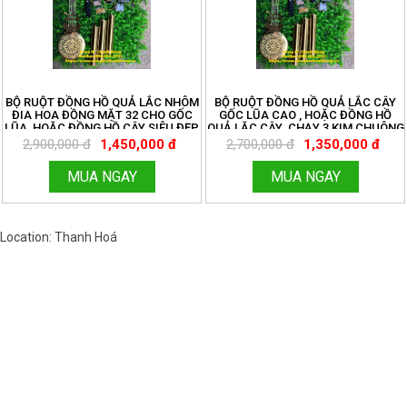
BỘ RUỘT ĐỒNG HỒ QUẢ LẮC NHÔM
BỘ RUỘT ĐỒNG HỒ QUẢ LẮC CÂY
ĐIA HOA ĐỒNG MẶT 32 CHO GỐC
GỐC LŨA CAO , HOẶC ĐỒNG HỒ
LŨA, HOẶC ĐỒNG HỒ CÂY SIÊU ĐẸP
QUẢ LẶC CÂY. CHẠY 3 KIM CHUÔNG
CHẤT. MIỄN SHIP TOÀN QUỐC.
NHẠC HÀN QUỐC. MIỄN SHIP TOÀN
2,900,000 đ
1,450,000 đ
2,700,000 đ
1,350,000 đ
ĐỒNG HỒ THANH HÙNG.
QUỐC. ĐỒNG HỒ THANH HÙNG.
HOTLINE:096.188.2921 MÃ 185
HOTLINE:096.188.2921 MÃ 184
MUA NGAY
MUA NGAY
Location: Thanh Hoá
Việt Nam