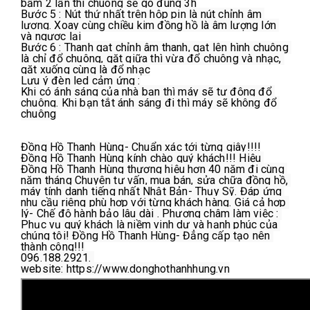
bấm 2 lần thì chuông sẽ gõ đúng 3h
Bước 5 : Nút thứ nhất trên hộp pin là nút chỉnh âm 
lượng. Xoay cùng chiều kim đồng hồ là âm lượng lớn 
và ngược lại
Bước 6 : Thanh gạt chỉnh âm thanh, gạt lên hình chuông 
là chỉ đổ chuông, gặt giữa thì vừa đổ chuông và nhạc, 
gặt xuống cùng là đổ nhạc
Lưu ý đèn led cảm ứng :
Khi có ánh sáng của nhà bạn thì máy sẽ tự động đổ 
chuông. Khi bạn tắt ánh sáng đi thì máy sẽ không đổ 
chuông
Đồng Hồ Thanh Hùng- Chuẩn xác tới từng giây!!!!
Đồng Hồ Thanh Hùng kính chào quý khách!!! Hiệu 
Đồng Hồ Thanh Hùng thương hiệu hơn 40 năm đi cùng 
năm tháng Chuyên tư vấn, mua bán, sửa chữa đồng hồ, 
máy tính danh tiếng nhất Nhật Bản- Thụy Sỹ. Đáp ứng 
nhu cầu riêng phù hợp với từng khách hàng. Giá cả hợp 
lý- Chế độ hành bảo lâu dài . Phương châm làm việc : 
Phục vụ quý khách là niềm vinh dự và hạnh phúc của 
chúng tôi! Đồng Hồ Thanh Hùng- Đẳng cấp tạo nên 
thành công!!!
096.188.2921. 
website: https://www.donghothanhhung.vn