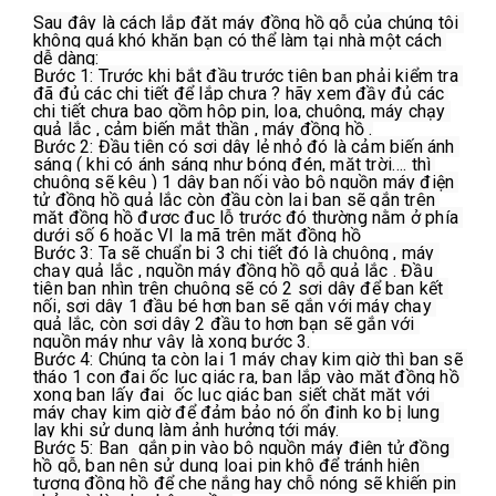
Sau đây là cách lắp đặt máy đồng hồ gỗ của chúng tôi 
không quá khó khăn bạn có thể làm tại nhà một cách 
dễ dàng:
Bước 1: Trước khi bắt đầu trước tiên bạn phải kiểm tra 
đã đủ các chi tiết để lắp chưa ? hãy xem đầy đủ các 
chi tiết chưa bao gồm hộp pin, loa, chuông, máy chạy 
quả lắc , cảm biến mắt thần , máy đồng hồ .
Bước 2: Đầu tiên có sợi dây lẻ nhỏ đó là cảm biến ánh 
sáng ( khi có ánh sáng như bóng đén, mặt trời…. thì 
chuông sẽ kêu ) 1 dây bạn nối vào bộ nguồn máy điện 
tử đồng hồ quả lắc còn đầu còn lại bạn sẽ gắn trên 
mặt đồng hồ được đục lỗ trước đó thường nằm ở phía 
dưới số 6 hoặc VI la mã trên mặt đồng hồ
Bước 3: Ta sẽ chuẩn bị 3 chi tiết đó là chuông , máy 
chạy quả lắc , nguồn máy đồng hồ gỗ quả lắc . Đầu 
tiên bạn nhìn trên chuông sẽ có 2 sợi dây để bạn kết 
nối, sợi dây 1 đầu bé hơn bạn sẽ gắn với máy chạy 
quả lắc, còn sợi dây 2 đầu to hơn bạn sẽ gắn với 
nguồn máy như vậy là xong bước 3.
Bước 4: Chúng ta còn lại 1 máy chạy kim giờ thì bạn sẽ 
tháo 1 con đai ốc lục giác ra, bạn lắp vào mặt đồng hồ 
xong bạn lấy đai  ốc lục giác bạn siết chặt mặt với 
máy chạy kim giờ để đảm bảo nó ổn định ko bị lung 
lay khi sử dụng làm ảnh hưởng tới máy.
Bước 5: Bạn  gắn pin vào bộ nguồn máy điện tử đồng 
hồ gỗ, bạn nên sử dụng loại pin khô để tránh hiện 
tượng đồng hồ để che nắng hay chỗ nóng sẽ khiến pin 