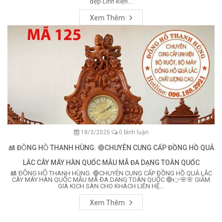
đẹp Linh kiện...
Xem Thêm
18/3/2025
0 bình luận
🎎 ĐỒNG HỒ THANH HÙNG. 🔴CHUYÊN CUNG CẤP ĐỒNG HỒ QUẢ
LẮC CÂY MÁY HÀN QUỐC MẪU MÃ ĐA DẠNG TOÀN QUỐC
🎎 ĐỒNG HỒ THANH HÙNG. 🔴CHUYÊN CUNG CẤP ĐỒNG HỒ QUẢ LẮC
CÂY MÁY HÀN QUỐC MẪU MÃ ĐA DẠNG TOÀN QUỐC 🔴👉🌸🌸 GIẢM
GIÁ KỊCH SÀN CHO KHÁCH LIÊN HỆ...
Xem Thêm