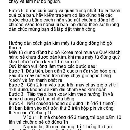
chảy và làm hư bộ nguồn.
Bước 6: bước cuối cùng và quan trọng nhất đó là thành 
quả của bạn, hãy kiểm tra xem có lắp đúng hết các 
bước chưa bằng cách nhấn vào nút chuông đồng hồ , 
chuông vang lên nghĩa là bạn lắp đúng theo sự hướng 
dẫn chúc mừng bạn đã lắp đặt thành công.
Hướng dẫn cách gắn kim máy tủ đứng đồng hồ gỗ 
Korea
Máy tủ đứng đồng hồ gỗ Korea mới mua về Quý khách 
hàng sẽ chưa được gắn kim, khi mua máy tủ đứng quý 
khách được đính kèm 1 bộ kim rời
Quý khách vui lòng làm theo các bước sau :
Bước 1: Đầu tiên, bạn gắn 2 cục pin đại vào hộp pin. 
Sau đó xoay nút vặn trên máy chạy giờ nghe tiếng 
“cách” và âm thanh phát ra
Bước 2 : Gắn 2 kim vào trục trên máy chạy giờ ở vị trí 
12h đúng, không để kim dài chạm vào kim ngắn
Bước 3 : Tiếp theo, bạn xoay kim theo hướng 1h và 
nghe chuông đổ bao nhiêu tiếng
Bước 4 : Nếu chuông không đổ đúng 1h (đổ 1 tiếng), 
thì bạn bấm vào nút tròn thứ 2 trên hộp pin và công 
thêm cho đổ đúng 1h
            Ví dụ : 1h mà chuông đổ 3 tiếng, thì bạn bấm 10 
lần thì chuông sẽ gõ đúng 1h
            Ngược lại, 3h mà chuông đổ 1 tiếng thì bạn 