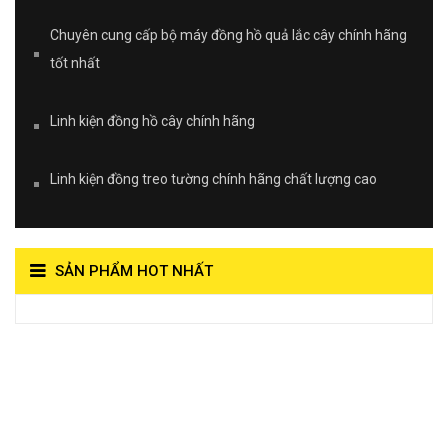
Chuyên cung cấp bộ máy đồng hồ quả lắc cây chính hãng
tốt nhất
Linh kiện đồng hồ cây chính hãng
Linh kiện đồng treo tường chính hãng chất lượng cao
SẢN PHẨM HOT NHẤT
View on Vocaroo >>
Đồng Hồ Quả Lắc Thanh
Hùng- Số 1 Về Chất
Lượng**