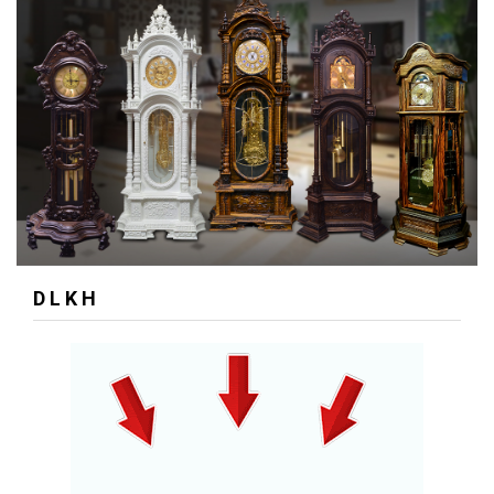
D L K H