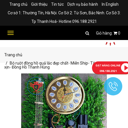
Trang chủ
Giới thiệu
Tin tức
Dịch vụ bảo hành
In English
Cơ sở 1: Thường Tín, Hà Nội. Cơ Sở 2: Từ Sơn, Bắc Ninh. Cơ Sở 3:
Tp Thanh Hoá- Hotline:096.188.2921
Toggle
0
navigation
Trang chủ
Bộ ruột đồng hồ quả lắc đẹp chất- Miễn Ship- Tặng kèm pin
xịn- Đồng Hồ Thanh Hùng