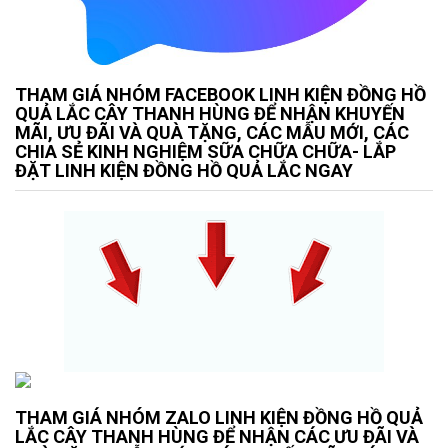
THAM GIÁ NHÓM FACEBOOK LINH KIỆN ĐỒNG HỒ
QUẢ LẮC CÂY THANH HÙNG ĐỂ NHẬN KHUYẾN
MÃI, ƯU ĐÃI VÀ QUÀ TẶNG, CÁC MẪU MỚI, CÁC
CHIA SẺ KINH NGHIỆM SỮA CHỮA CHỮA- LẮP
ĐẶT LINH KIỆN ĐỒNG HỒ QUẢ LẮC NGAY
THAM GIÁ NHÓM ZALO LINH KIỆN ĐỒNG HỒ QUẢ
LẮC CÂY THANH HÙNG ĐỂ NHẬN CÁC ƯU ĐÃI VÀ