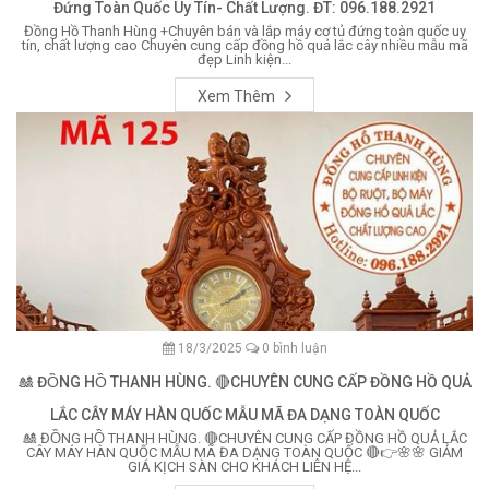
Đứng Toàn Quốc Uy Tín- Chất Lượng. ĐT: 096.188.2921
Đồng Hồ Thanh Hùng +Chuyên bán và lắp máy cơ tủ đứng toàn quốc uy
tín, chất lượng cao Chuyên cung cấp đồng hồ quả lắc cây nhiều mẫu mã
đẹp Linh kiện...
Xem Thêm
18/3/2025
0 bình luận
🎎 ĐỒNG HỒ THANH HÙNG. 🔴CHUYÊN CUNG CẤP ĐỒNG HỒ QUẢ
LẮC CÂY MÁY HÀN QUỐC MẪU MÃ ĐA DẠNG TOÀN QUỐC
🎎 ĐỒNG HỒ THANH HÙNG. 🔴CHUYÊN CUNG CẤP ĐỒNG HỒ QUẢ LẮC
CÂY MÁY HÀN QUỐC MẪU MÃ ĐA DẠNG TOÀN QUỐC 🔴👉🌸🌸 GIẢM
GIÁ KỊCH SÀN CHO KHÁCH LIÊN HỆ...