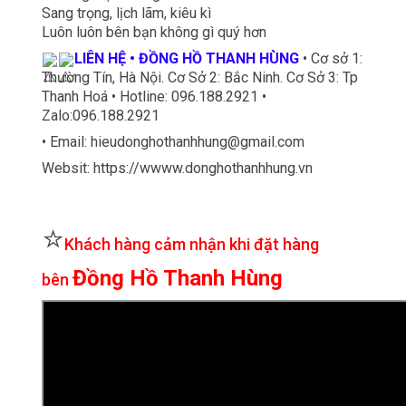
Sang trọng, lịch lãm, kiêu kì
Luôn luôn bên bạn không gì quý hơn
LIÊN HỆ • ĐỒNG HỒ THANH HÙNG
• Cơ sở 1:
Thường Tín, Hà Nội. Cơ Sở 2: Bắc Ninh. Cơ Sở 3: Tp
Thanh Hoá • Hotline: 096.188.2921 •
Zalo:096.188.2921
• Email: hieudonghothanhhung@gmail.com
Websit: https://wwww.donghothanhhung.vn
⭐
Khách hàng cảm nhận khi đặt hàng
Đồng Hồ Thanh Hùng
bên