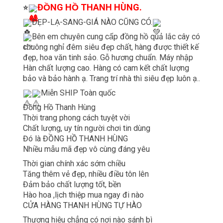
ĐỒNG HỒ THANH HÙNG.
⭐
ĐẸP-LẠ-SANG-GIÁ NÀO CŨNG CÓ.
Bên em chuyên cung cấp đồng hồ quả lắc cây có
chuông nghỉ đêm siêu đẹp chất, hàng được thiết kế
đẹp, hoa văn tinh sảo. Gỗ hương chuẩn. Máy nhập
Hàn chất lượng cao. Hàng có cam kết chất lượng
bảo và bảo hành ạ. Trang trí nhà thì siêu đẹp luôn ạ..
Miễn SHIP Toàn quốc
Đồng Hồ Thanh Hùng
Thời trang phong cách tuyệt vời
Chất lượng, uy tín người chơi tin dùng
Đó là ĐỒNG HỒ THANH HÙNG
Nhiều mẫu mã đẹp vô cùng đáng yêu
Thời gian chính xác sớm chiều
Tăng thêm vẻ đẹp, nhiều điều tôn lên
Đảm bảo chất lượng tốt, bền
Hào hoa ,lịch thiệp mua ngay đi nào
CỬA HÀNG THANH HÙNG TỰ HÀO
Thương hiệu chẳng có nơi nào sánh bì