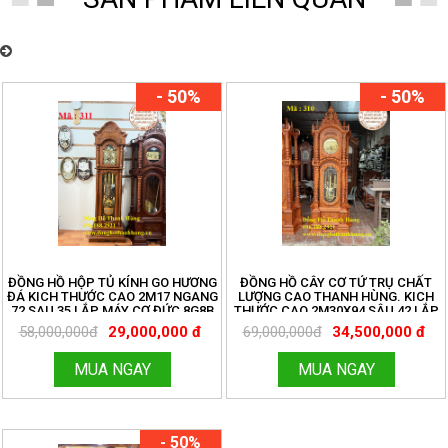
Đồng Hồ Thanh Hùng – Chuyên cung cấp đồng hồ quả lắc cây cơ cổ
Châu Âu nhiều mẫu mã đẹp
- 50%
- 50%
ĐỒNG HỒ HỘP TỦ KÍNH GO HƯƠNG
ĐỒNG HỒ CÂY CƠ TỨ TRỤ CHẤT
ĐÁ KICH THƯỚC CAO 2M17 NGANG
LƯỢNG CAO THANH HÙNG. KICH
72 SAU 35 LẮP MÁY CƠ ĐỨC 8G8B
THƯỚC CAO 2M30X94 SÂU 42 LẮP
TẠ CƯỚC . ĐỒNG HỒ THANH HÙNG
MÁY CƠ ĐỨC 8G8B KÍNH LỒI . LH
58,000,000đ
29,000,000 đ
69,000,000đ
34,500,000 đ
LH 096.188.2921
096.188.2921
MUA NGAY
MUA NGAY
- 50%