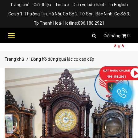
Trang chủ
Giới thiệu
Tin tức
Dịch vụ bảo hành
In English
Cơ sở 1: Thường Tín, Hà Nội. Cơ Sở 2: Từ Sơn, Bắc Ninh. Cơ Sở 3:
Tp Thanh Hoá- Hotline:096.188.2921
Toggle
0
navigation
Trang chủ
Đồng hồ đứng quả lắc cơ cao cấp