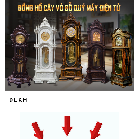
D L K H