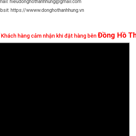
Email: hieudonghothanhhung@gmail.com
bsit: https://wwww.donghothanhhung.vn
⭐
Đồng Hồ T
Khách hàng cảm nhận khi đặt hàng bên