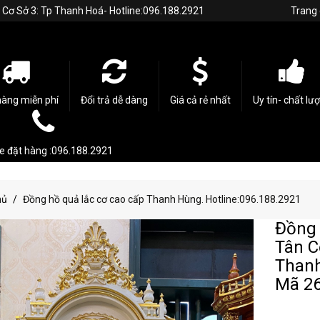
h. Cơ Sở 3: Tp Thanh Hoá- Hotline:096.188.2921
Trang
hàng miễn phí
Đổi trả dễ dàng
Giá cả rẻ nhất
Uy tín- chất lư
ne đặt hàng :096.188.2921
hủ
Đồng hồ quả lắc cơ cao cấp Thanh Hùng. Hotline:096.188.2921
Đồng 
Tân C
Thanh
Mã 2