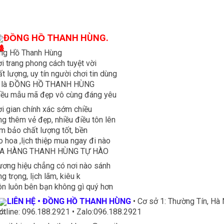
ĐỒNG HỒ THANH HÙNG.
ng Hồ Thanh Hùng
i trang phong cách tuyệt vời
t lượng, uy tín người chơi tin dùng
 là ĐỒNG HỒ THANH HÙNG
iều mẫu mã đẹp vô cùng đáng yêu
i gian chính xác sớm chiều
g thêm vẻ đẹp, nhiều điều tôn lên
 bảo chất lượng tốt, bền
 hoa ,lịch thiệp mua ngay đi nào
A HÀNG THANH HÙNG TỰ HÀO
ơng hiệu chẳng có nơi nào sánh
g trọng, lịch lãm, kiêu k
n luôn bên bạn không gì quý hơn
LIÊN HỆ • ĐỒNG HỒ THANH HÙNG
• Cơ sở 1: Thường Tín, Hà 
otline: 096.188.2921 • Zalo:096.188.2921