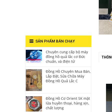
Lắc Thanh
Hùng- Số 1 Về
Chất Lượng**
SẢN PHẨM BÁN CHẠY
Chuyên cung cấp bộ máy
đồng hồ quả lắc cơ Đức
THÔNG
chuẩn, và điện tử
Đồng Hồ Chuyên Mua Bán,
Lắp Đặt, Sửa Chữa Máy
Đồng Hồ Quả Lắc C
Đồng Hồ Cơ Orient SK mặt
lửa huyền thoại, hàng xịn,
chất lượng