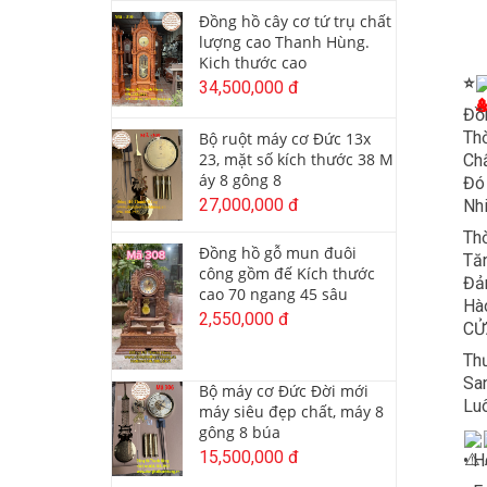
Đồng hồ cây cơ tứ trụ chất
lượng cao Thanh Hùng.
Kich thước cao
⭐
34,500,000 đ
Đồ
Thờ
Bộ ruột máy cơ Đức 13x
23, mặt số kích thước 38 M
Chấ
áy 8 gông 8
Đó
27,000,000 đ
Nh
Thờ
Đồng hồ gỗ mun đuôi
Tăn
công gồm đế Kích thước
Đảm
cao 70 ngang 45 sâu
Hào
2,550,000 đ
CỬ
Thư
San
Bộ máy cơ Đức Đời mới
Luô
máy siêu đẹp chất, máy 8
gông 8 búa
15,500,000 đ
• H