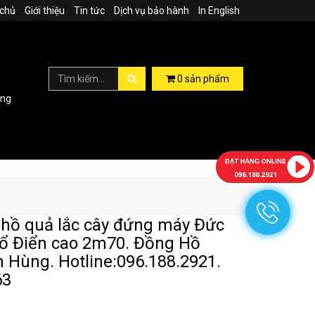
 chủ
Giới thiệu
Tin tức
Dịch vụ bảo hành
In English
0
sản phẩm
ợng
hồ quả lắc cây đứng máy Đức
ổ Điển cao 2m70. Đồng Hồ
 Hùng. Hotline:096.188.2921.
63