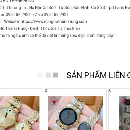
NG HỒ THANH HÙNG
ở 1: Thường Tín, Hà Nội. Cơ Sở 2: Từ Sơn, Bắc Ninh. Cơ Sở 3: Tp Thanh H
ine: 096.188.2921. • Zalo:096.188.2921
il: Website: https://www.donghothanhhung.com
Hồ Thanh Hùng- Đánh Thức Giá Trị Thời Gian
ô tả ngắn, anh có thể đề viết là" hàng siêu đẹp, chất, đẳng cấp"
SẢN PHẨM LIÊN
&
&