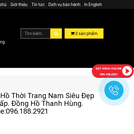
 chủ
Giới thiệu
Tin tức
Dịch vụ bảo hành
In English
0
sản phẩm
ợng
Hồ Thời Trang Nam Siêu Đẹp
ấp. Đồng Hồ Thanh Hùng.
ne:096.188.2921