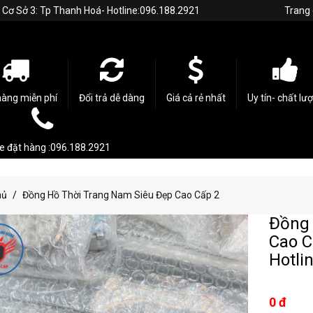
h. Cơ Sở 3: Tp Thanh Hoá- Hotline:096.188.2921
Trang
hàng miễn phí
Đổi trả dễ dàng
Giá cả rẻ nhất
Uy tín- chất lư
ne đặt hàng :096.188.2921
hủ
Đồng Hồ Thời Trang Nam Siêu Đẹp Cao Cấp 2
Đồng 
Cao C
Hotli
0 đ