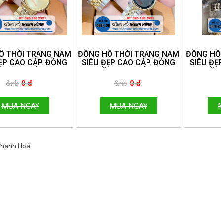
Ồ THỜI TRANG NAM
ĐỒNG HỒ THỜI TRANG NAM
ĐỒNG HỒ
ẸP CAO CẤP. ĐỒNG
SIÊU ĐẸP CAO CẤP. ĐỒNG
SIÊU ĐẸ
 THANH HÙNG.
HỒ THANH HÙNG.
HỒ 
NE:096.188.2921
HOTLINE:096.188.2921
HOTLIN
&nb
0 đ
&nb
0 đ
MUA NGAY
MUA NGAY
 Thanh Hoá
Việt Nam