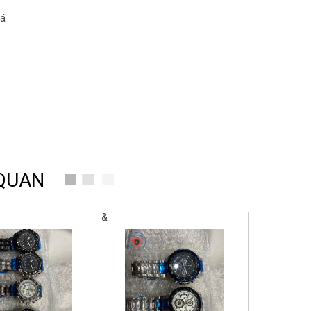
oá
 QUAN
&