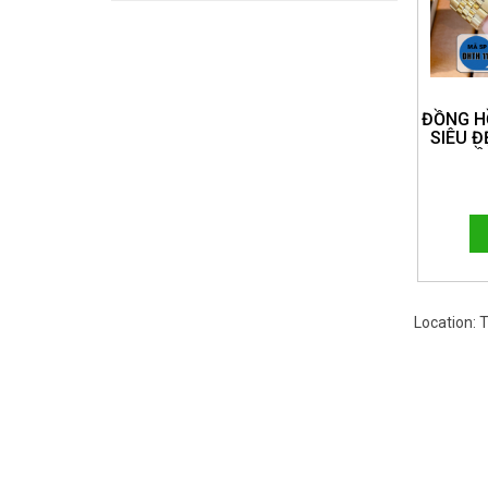
ĐỒNG H
SIÊU Đ
HỒ
HOTLI
Location: