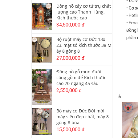
• ĐỒ
Đồng hồ cây cơ tứ trụ chất
• Cơ s
lượng cao Thanh Hùng.
• Hotl
Kich thước cao
• Ema
34,500,000 đ
Đồng 
phần m
Bộ ruột máy cơ Đức 13x
23, mặt số kích thước 38 M
áy 8 gông 8
27,000,000 đ
Đồng hồ gỗ mun đuôi
công gồm đế Kích thước
cao 70 ngang 45 sâu
2,550,000 đ
&
Bộ máy cơ Đức Đời mới
máy siêu đẹp chất, máy 8
gông 8 búa
15,500,000 đ