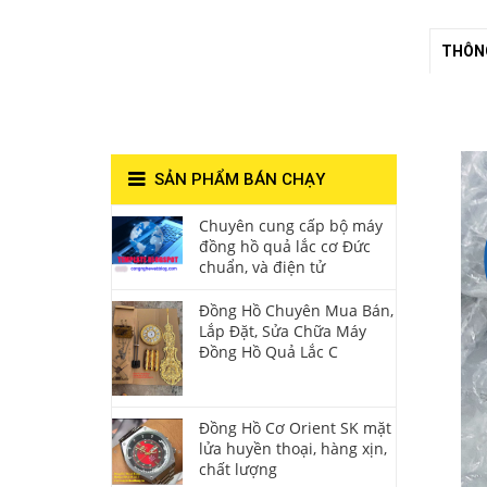
Lắc Thanh
THÔNG
Hùng- Số 1 Về
Chất Lượng**
SẢN PHẨM BÁN CHẠY
Chuyên cung cấp bộ máy
đồng hồ quả lắc cơ Đức
chuẩn, và điện tử
Đồng Hồ Chuyên Mua Bán,
Lắp Đặt, Sửa Chữa Máy
Đồng Hồ Quả Lắc C
Đồng Hồ Cơ Orient SK mặt
lửa huyền thoại, hàng xịn,
chất lượng