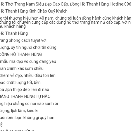
Hồ Thời Trang Nam Siêu Đẹp Cao Cấp. Đồng Hồ Thanh Hùng. Hotline:09
Hồ Thanh Hùng Kính Chào Quý Khách
g tôi thương hiệu hơn 40 năm, chúng tôi luôn đồng hành cùng khách hàn
chúng tôi chuyên cung cấp các đồng hồ thời trang nam nữ cao cấp, với n
ầu khách hàng
Hồ Thanh Hùng
rang phong cách tuyệt vời
ượng, uy tín người chơi tin dùng
 ĐỒNG HỒ THANH HÙNG
 mẫu mã đẹp vô cùng đáng yêu
gian chính xác sớm chiều
hêm vẻ đẹp, nhiều điều tôn lên
ảo chất lượng tốt, bền
a ,lịch thiệp đeo lên đi nào
HÀNG THANH HÙNG TỰ HÀO
g hiệu chẳng có nơi nào sánh bì
rọng, lịch lãm, kiêu kì
luôn bên bạn không gì quý hơn
HỆ