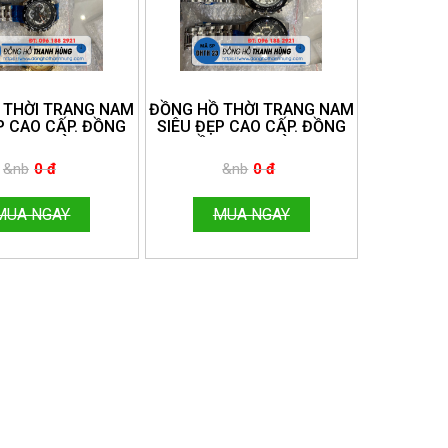
 THỜI TRANG NAM
ĐỒNG HỒ THỜI TRANG NAM
P CAO CẤP. ĐỒNG
SIÊU ĐẸP CAO CẤP. ĐỒNG
THANH HÙNG.
HỒ THANH HÙNG.
E:096.188.2921
HOTLINE:096.188.2921
&nb
0 đ
&nb
0 đ
MUA NGAY
MUA NGAY