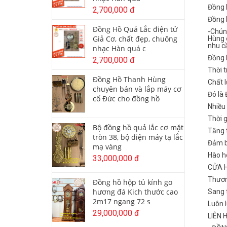
Đồng 
2,700,000 đ
Đồng 
Đồng Hồ Quả Lắc điện tử
-Chún
Giả Cơ, chất đẹp, chuông
Hùng 
nhu c
nhạc Hàn quá c
Đồng 
2,700,000 đ
Thời t
Đồng Hồ Thanh Hùng
Chất l
chuyên bán và lắp máy cơ
Đó là
cổ Đức cho đồng hồ
Nhiều
Thời 
Bộ đồng hồ quả lắc cơ mặt
Tăng t
tròn 38, bộ diện máy tạ lắc
Đảm b
mạ vàng
Hào ho
33,000,000 đ
CỬA 
Thươn
Đồng hồ hộp tủ kính go
hương đá Kich thước cao
Sang t
2m17 ngang 72 s
Luôn 
29,000,000 đ
LIÊN 