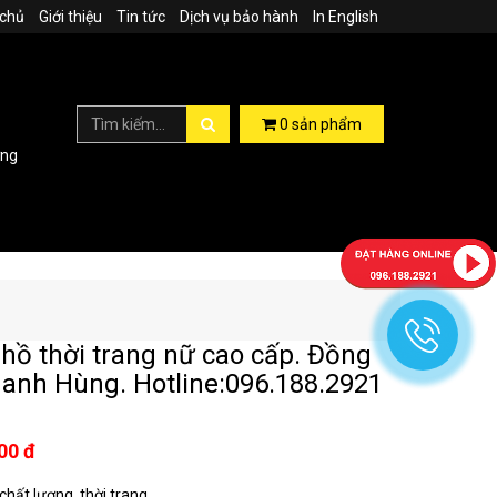
 chủ
Giới thiệu
Tin tức
Dịch vụ bảo hành
In English
0
sản phẩm
ợng
hồ thời trang nữ cao cấp. Đồng
anh Hùng. Hotline:096.188.2921
00 đ
hất lượng, thời trang...