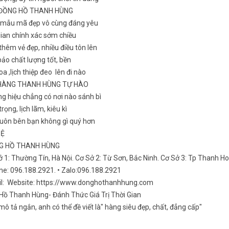
 ĐỒNG HỒ THANH HÙNG
 mẫu mã đẹp vô cùng đáng yêu
gian chính xác sớm chiều
hêm vẻ đẹp, nhiều điều tôn lên
ảo chất lượng tốt, bền
a ,lịch thiệp đeo lên đi nào
HÀNG THANH HÙNG TỰ HÀO
g hiệu chẳng có nơi nào sánh bì
rọng, lịch lãm, kiêu kì
luôn bên bạn không gì quý hơn
HỆ
NG HỒ THANH HÙNG
ở 1: Thường Tín, Hà Nội. Cơ Sở 2: Từ Sơn, Bắc Ninh. Cơ Sở 3: Tp Thanh H
ine: 096.188.2921. • Zalo:096.188.2921
il: Website: https://www.donghothanhhung.com
Hồ Thanh Hùng- Đánh Thức Giá Trị Thời Gian
ô tả ngắn, anh có thể đề viết là" hàng siêu đẹp, chất, đẳng cấp"