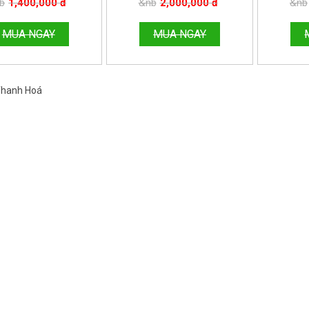
b
1,400,000 đ
&nb
2,000,000 đ
&nb
MUA NGAY
MUA NGAY
 Thanh Hoá
Việt Nam