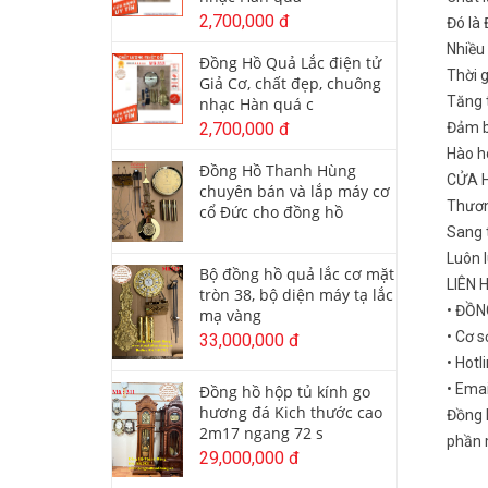
2,700,000 đ
Đó là
Nhiều
Đồng Hồ Quả Lắc điện tử
Thời 
Giả Cơ, chất đẹp, chuông
Tăng t
nhạc Hàn quá c
2,700,000 đ
Đảm b
Hào ho
Đồng Hồ Thanh Hùng
CỬA 
chuyên bán và lắp máy cơ
Thươn
cổ Đức cho đồng hồ
Sang t
Luôn 
Bộ đồng hồ quả lắc cơ mặt
LIÊN 
tròn 38, bộ diện máy tạ lắc
• ĐỒ
mạ vàng
• Cơ s
33,000,000 đ
• Hotl
• Ema
Đồng hồ hộp tủ kính go
hương đá Kich thước cao
Đồng 
2m17 ngang 72 s
phần m
29,000,000 đ