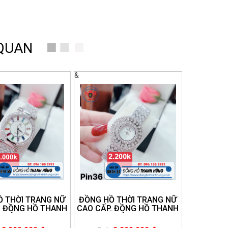
 QUAN
&
 THỜI TRANG NỮ
ĐỒNG HỒ THỜI TRANG NỮ
. ĐỒNG HỒ THANH
CAO CẤP. ĐỒNG HỒ THANH
HÙNG.
HÙNG.
E:096.188.2921
HOTLINE:096.188.2921