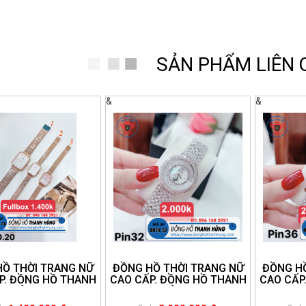
SẢN PHẨM LIÊN
&
&
HỒ THỜI TRANG NỮ
ĐỒNG HỒ THỜI TRANG NỮ
ĐỒNG HỒ
P. ĐỒNG HỒ THANH
CAO CẤP. ĐỒNG HỒ THANH
CAO CẤP
HÙNG.
HÙNG.
NE:096.188.2921
HOTLINE:096.188.2921
HOTLIN