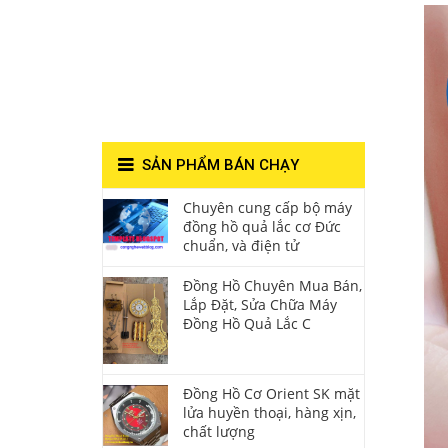
Lắc Thanh
Hùng- Số 1 Về
Chất Lượng**
SẢN PHẨM BÁN CHẠY
Chuyên cung cấp bộ máy
đồng hồ quả lắc cơ Đức
chuẩn, và điện tử
Đồng Hồ Chuyên Mua Bán,
Lắp Đặt, Sửa Chữa Máy
Đồng Hồ Quả Lắc C
Đồng Hồ Cơ Orient SK mặt
lửa huyền thoại, hàng xịn,
chất lượng