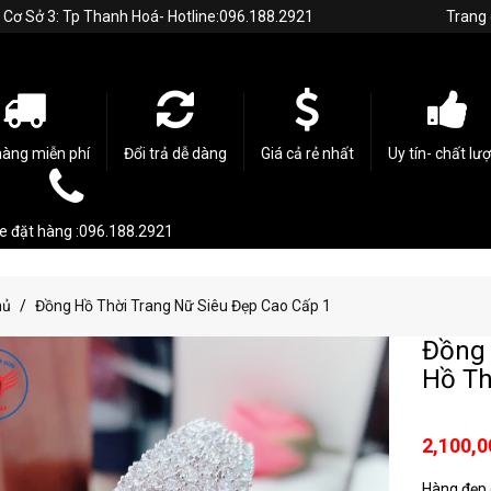
h. Cơ Sở 3: Tp Thanh Hoá- Hotline:096.188.2921
Trang
hàng miễn phí
Đổi trả dễ dàng
Giá cả rẻ nhất
Uy tín- chất lư
ne đặt hàng :096.188.2921
hủ
Đồng Hồ Thời Trang Nữ Siêu Đẹp Cao Cấp 1
Đồng 
Hồ Th
2,100,0
Hàng đẹp c