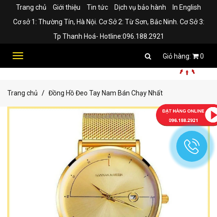
Trang chủ
Giới thiệu
Tin tức
Dịch vụ bảo hành
In English
Cơ sở 1: Thường Tín, Hà Nội. Cơ Sở 2: Từ Sơn, Bắc Ninh. Cơ Sở 3:
Tp Thanh Hoá- Hotline:096.188.2921
Toggle
0
navigation
Trang chủ
Đồng Hồ Đeo Tay Nam Bán Chạy Nhất