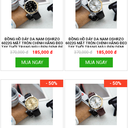
ĐỒNG HỒ DÂY DA NAM OSHRZO
ĐỒNG HỒ DÂY DA NAM OSHRZO
6022G MẶT TRÒN CHÍNH HÃNG ĐEO
6022G MẶT TRÒN CHÍNH HÃNG ĐEO
TAY THỜI TRANG MÀU ĐEN DEMI ĐE
TAY THỜI TRANG MÀU ĐEN DEMI
TRẮNG
370,000 đ
185,000 đ
370,000 đ
185,000 đ
MUA NGAY
MUA NGAY
- 50%
- 50%