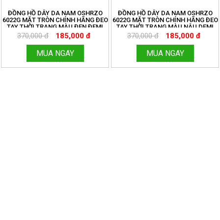
ĐỒNG HỒ DÂY DA NAM OSHRZO
ĐỒNG HỒ DÂY DA NAM OSHRZO
6022G MẶT TRÒN CHÍNH HÃNG ĐEO
6022G MẶT TRÒN CHÍNH HÃNG ĐEO
TAY THỜI TRANG MÀU ĐEN ĐEMI
TAY THỜI TRANG MÀU NÂU DEMI
VÀNG
TRẮNG
370,000 đ
185,000 đ
370,000 đ
185,000 đ
MUA NGAY
MUA NGAY