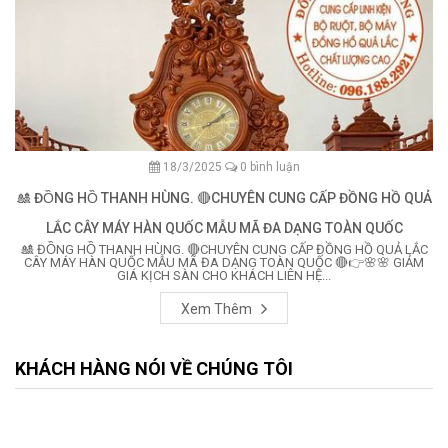
18/3/2025
0 bình luận
🎎 ĐỒNG HỒ THANH HÙNG. 🔴CHUYÊN CUNG CẤP ĐỒNG HỒ QUẢ
LẮC CÂY MÁY HÀN QUỐC MẪU MÃ ĐA DẠNG TOÀN QUỐC
🎎 ĐỒNG HỒ THANH HÙNG. 🔴CHUYÊN CUNG CẤP ĐỒNG HỒ QUẢ LẮC
CÂY MÁY HÀN QUỐC MẪU MÃ ĐA DẠNG TOÀN QUỐC 🔴👉🌸🌸 GIẢM
GIÁ KỊCH SÀN CHO KHÁCH LIÊN HỆ...
Xem Thêm
KHÁCH HÀNG NÓI VỀ CHÚNG TÔI